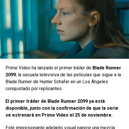
Neagley
el miércoles 16 de septiembre de 2026, en
exclusiva en Prime Video.
Siguenos en todas nuestras
redes sociales
para estar
enterado de lo más atractivo del mundo geek, además
suscríbete a nuestro canal de
Youtube
y
podcast
comments
Prime Video ha lanzado el primer tráiler de
Blade Runner
2099
, la secuela televisiva de las películas que sigue a la
Blade Runner de Hunter Schafer en un Los Ángeles
conquistado por replicantes.
Con un tono escalofriante y emocionalmente sólido, este
metraje revela un escenario contemporáneo que reinventa
El primer tráiler de Blade Runner 2099 ya está
la historia para la era de las redes sociales.
disponible, junto con la confirmación de que la serie
se estrenará en Prime Video el 25 de noviembre.
El póster incluye una referencia al famoso baile de
graduación, ofreciendo a los fans un primer vistazo tanto a
Este impresionante adelanto visual parece una mezcla