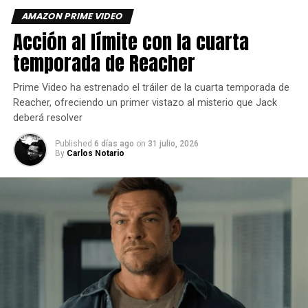
AMAZON PRIME VIDEO
Acción al límite con la cuarta
temporada de Reacher
Prime Video ha estrenado el tráiler de la cuarta temporada de
Reacher, ofreciendo un primer vistazo al misterio que Jack
deberá resolver
Published
6 días ago
on
31 julio, 2026
By
Carlos Notario
A pesar de ser un matón malhablado, adicto a la cocaína y
a las prostitutas en la actualidad, el
Soldier Boy
que
conocemos aquí es mucho más sincero y claramente
desea ser un héroe.
Sin embargo, su cercanía con la nazi
Stormfront
—aunque
nadie parece conocer su verdadera naturaleza por el