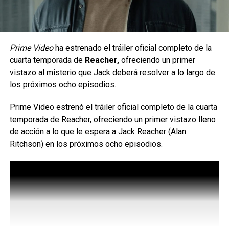
momento— podría resultar problemática.
Los héroes de Vought Rising
Prime Video
ha estrenado el tráiler oficial completo de la
También vemos a los otros héroes que recibieron la V1 en
cuarta temporada de
Reacher,
ofreciendo un primer
ese momento, y el impacto que la repentina aparición de
vistazo al misterio que Jack deberá resolver a lo largo de
superhéroes tiene en el mundo.
los próximos ocho episodios.
Vought Rising
se sitúa mucho antes de la llegada de
Prime Video estrenó el tráiler oficial completo de la cuarta
Homelander y Los Siete, lo que significa que el mundo era
temporada de Reacher, ofreciendo un primer vistazo lleno
un lugar muy diferente.
de acción a lo que le espera a Jack Reacher (Alan
Ritchson) en los próximos ocho episodios.
«Vought Rising marca la expansión de la franquicia
global. Ambientada en la década de 1950, esta precuela
explora los turbios orígenes de Vought International»,
reza
la sinopsis oficial de la serie.