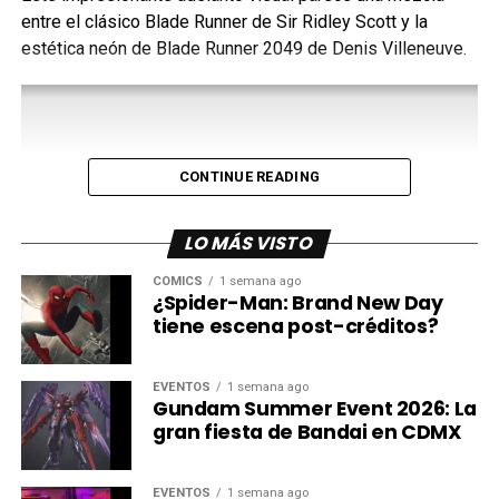
la nueva perspectiva de la adaptación como, según
entre el clásico Blade Runner de Sir Ridley Scott y la
Amazon, a “los momentos icónicos que se desarrollarán
estética neón de Blade Runner 2049 de Denis Villeneuve.
con una mayor profundidad y tensión a lo largo de la
serie”.
El gran legado de Carrie
CONTINUE READING
Basada en la icónica novela debut de Stephen King, Carrie
es una reinvención audaz, oportuna y sorprendente del
LO MÁS VISTO
clásico relato de iniciación, adaptada por primera vez a
serie de televisión por el visionario showrunner Mike
CÓMICS
1 semana ago
Flanagan.
¿Spider-Man: Brand New Day
tiene escena post-créditos?
La serie sigue a Carrie White (Summer H. Howell), una
estudiante de secundaria inadaptada que ha pasado su
EVENTOS
1 semana ago
vida encerrada en casa con su madre, Margaret (Samantha
Gundam Summer Event 2026: La
Sloyan), una mujer extremadamente protectora.
gran fiesta de Bandai en CDMX
Tras la repentina e inesperada muerte de su padre, que la
EVENTOS
1 semana ago