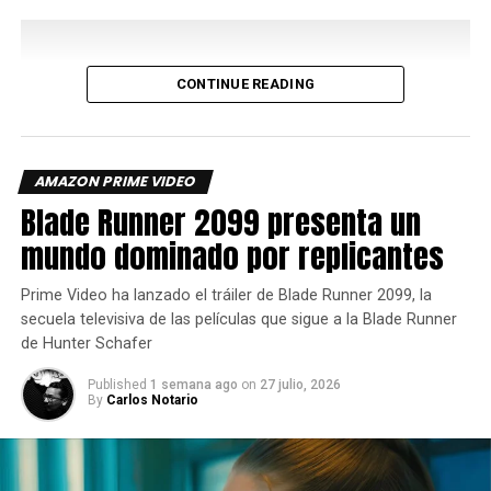
Carlos Notario
verde oficialmente y se espera su estreno en 2027.
CONTINUE READING
AMAZON PRIME VIDEO
Blade Runner 2099 presenta un
mundo dominado por replicantes
Prime Video ha lanzado el tráiler de Blade Runner 2099, la
La próxima temporada se basará en “Make Me”, la
secuela televisiva de las películas que sigue a la Blade Runner
vigésima novela de Lee Child en su exitosa saga de
de Hunter Schafer
Reacher.
Published
1 semana ago
on
27 julio, 2026
By
Carlos Notario
La cuarta temporada de Reacher se estrena con tres
episodios el miércoles 12 de agosto de 2026, seguida de
estrenos semanales que culminarán con e
l debut de