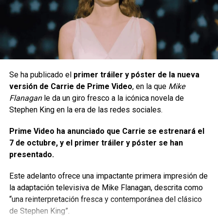
protagonizada por Frances Neagley.
Siguenos en todas nuestras
redes sociales
para estar
El personaje favorito de los fans interpretado por Maria
enterado de lo más atractivo del mundo geek, además
Sten, mientras desentraña su propio misterio mortal.
suscríbete a nuestro canal de
Youtube
y
podcast
El elenco que llega a la nueva
comments
Se ha publicado el
primer tráiler y póster de la nueva
temporada de Reacher
versión de Carrie de Prime Video
, en la que
Mike
Flanagan
le da un giro fresco a la icónica novela de
Acompañando a Ritchson en esta nueva temporada están
RELATED TOPICS:
PRIME VIDEO
SERIE
SOLDIER BOY
Stephen King en la era de las redes sociales.
Sydelle Noel (GLOW, Black Panther), Chris Marquette
THE BOYS
VOUGHT RISING
(Fanboys, The Girl Next Door), AGNEZ MO (The Voice
Prime Video ha anunciado que Carrie se estrenará el
Indonesia, Reckless), Anggun (Asia’s Got Talent, Open the
UP NEXT
7 de octubre, y el primer tráiler y póster se han
Brasil Game Show arranca los preparativos
Door), Kevin Weisman (Alias, Goliath).
para su edición 2026
presentado.
Junto con Marc Blucas (Buffy la Cazavampiros, Knight and
DON'T MISS
Este adelanto ofrece una impactante primera impresión de
Mark Waid y Chris Samnee relanzan el origen
Day), Kevin Corrigan (Superbad, Goodfellas) y Kathleen
la adaptación televisiva de Mike Flanagan, descrita como
de Batman y Robin
Robertson (Beverly Hills, 90210, Murder in the First).
“una reinterpretación fresca y contemporánea del clásico
de Stephen King”.
Ritchson reveló que la quinta temporada ha recibido luz