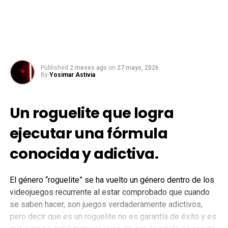
Published
2 meses ago
on
27 mayo, 2026
By
Yosimar Astivia
Un roguelite que logra
ejecutar una fórmula
conocida y adictiva.
El género “roguelite” se ha vuelto un género dentro de los
videojuegos recurrente al estar comprobado que cuando
se saben hacer, son juegos verdaderamente adictivos,
pero decir que es un roguelite no es garantía de éxito y es