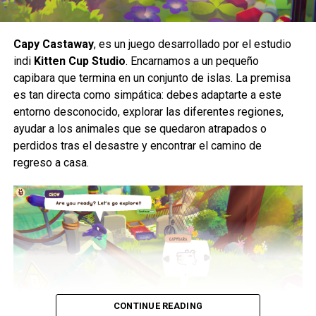
Capy Castaway
, es un juego desarrollado por el estudio
indi
Kitten Cup Studio
. Encarnamos a un pequeño
capibara que termina en un conjunto de islas. La premisa
es tan directa como simpática: debes adaptarte a este
entorno desconocido, explorar las diferentes regiones,
ayudar a los animales que se quedaron atrapados o
perdidos tras el desastre y encontrar el camino de
regreso a casa.
Abriéndonos paso a “tintazos”.
Realm of Ink
es un roguelite que rápidamente llama la
atención gracias a su
increíble apartado visual
inspirado en la pintura tradicional china
, pero
afortunadamente no se queda solo ahí, sino que también
cuenta con una
jugabilidad sólida, frenética y
sumamente adictiva
.
CONTINUE READING