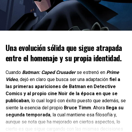
builds o combinaciones de poderosas y hasta “rotas”.
Capy Castaway
es un juego de exploración y puzzles en
perspectiva isométrica y aérea en 3D. El juego te da la
opción de disfrutarlo tanto en
solitario
como en
cooperativo
, donde un jugador controla al capibara y otro
a Corvi.
Una evolución sólida que sigue atrapada
entre el homenaje y su propia identidad.
Cuando
Batman: Caped Crusader
se estrenó en
Prime
Video
, dejó en claro que busca ser una adaptación
fiel a
las primeras apariciones de Batman en Detective
Y si bien morir es parte esencial de la experiencia,
lo más
Comics y al propio cine Noir de la época en que se
importante es completar cada run para desbloquear
publicaban
, lo cual logró con éxito puesto que además, se
nuevos elementos y seguir avanzando en la historia
siente la esencia del propio
Bruce Timm
. Ahora
llega su
de Red
.
Las mecánicas principales combinan el olfatear pistas,
segunda temporada
, la cual mantiene esa filosofía y,
cavar para desenterrar objetos y aprovechar las
aunque se nota que ha mejorado en ciertos aspectos, lo
habilidades de volar o alcanzar zonas altas con el cuervo
cierto es que sigue cargando con las mismas decisiones