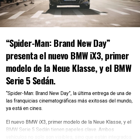
Si planea comprar un Steam Deck próximamente, su mejor
opción podría ser un modelo reacondicionado de Valve.
“Spider-Man: Brand New Day”
Los precios de los modelos descatalogados con
presenta el nuevo BMW iX3, primer
pantallas LCD no han cambiado: puede conseguir uno
modelo de la Neue Klasse, y el BMW
reacondicionado con 512 GB de almacenamiento por 359
dólares, una verdadera ganga. (Existe la posibilidad de
Serie 5 Sedán.
actualizar el panel LCD a una pantalla OLED).
“Spider-Man: Brand New Day”, la última entrega de una de
Sin embargo, los precios de las unidades OLED
las franquicias cinematográficas más exitosas del mundo,
reacondicionadas
también han subido
. Ahora cuesta 629
ya está en cines.
dólares la unidad de 512 GB y 759 dólares el modelo de 1
TB.
El nuevo BMW iX3, primer modelo de la Neue Klasse, y el
BMW Serie 5 Sedán tienen papeles clave. Ambos
Los actuales propietarios de Steam Deck esperan con
vehículos no solo son visibles, sino que están integrados
ansias que su sistema no se estropee pronto.