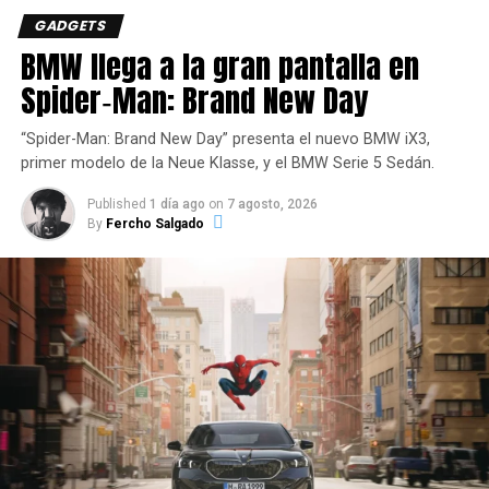
GADGETS
económicas del Steam Deck
BMW llega a la gran pantalla en
Sony y Nintendo también anunciaron recientemente
Spider‑Man: Brand New Day
aumentos de precio para la PS5 y la Switch 2. Lenovo
también ha subido los precios de sus dispositivos
“Spider-Man: Brand New Day” presenta el nuevo BMW iX3,
portátiles.
primer modelo de la Neue Klasse, y el BMW Serie 5 Sedán.
Published
1 día ago
on
7 agosto, 2026
La crisis de la memoria RAM ha afectado al Steam Deck
By
Fercho Salgado
de otras maneras, ya que ha contribuido a la escasez de
este PC portátil. Sin embargo, el sistema ya está de nuevo
disponible.