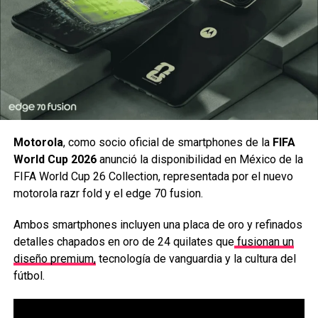
Carlos Notario
♬ Greater Together By John Paesano – SPIDER-MAN
Spider-Man es uno de los superhéroes más populares del
mundo, y sus películas atraen a una audiencia
multigeneracional de millones de personas. Como era de
esperar, la última entrega está generando una gran
atención. Solo el tráiler oficial ha marcado un nuevo hito,
convirtiéndose en el primer avance de una película en
Motorola
, como socio oficial de smartphones de la
FIFA
superar mil millones de visualizaciones en cuatro días.
World Cup 2026
anunció la disponibilidad en México de la
FIFA World Cup 26 Collection, representada por el nuevo
Bernd Körber, Senior Vice President BMW Brand and
motorola razr fold y el edge 70 fusion.
Product Management, afirma: “El lanzamiento de la Neue
Klasse y ‘Spider-Man™: Brand New Day’ no podría ser más
Ambos smartphones incluyen una placa de oro y refinados
acertado. Ambos representan un nuevo comienzo audaz y
detalles chapados en oro de 24 quilates que
fusionan un
la confianza para dar forma a lo que viene. Estamos
diseño premium,
tecnología de vanguardia y la cultura del
orgullosos de acompañar este nuevo capítulo de Spider-
fútbol.
Man™ con el BMW iX3, nuestro primer modelo de la Neue
Klasse.”