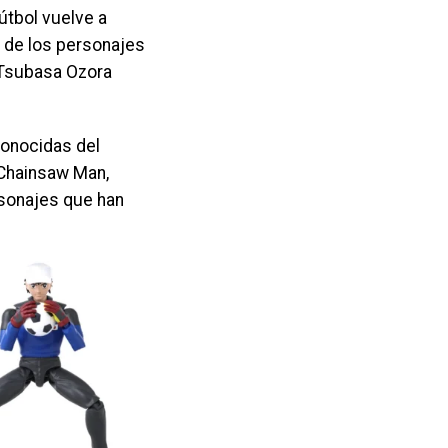
útbol vuelve a
s de los personajes
 Tsubasa Ozora
conocidas del
 Chainsaw Man,
rsonajes que han