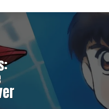
s:
e
ver