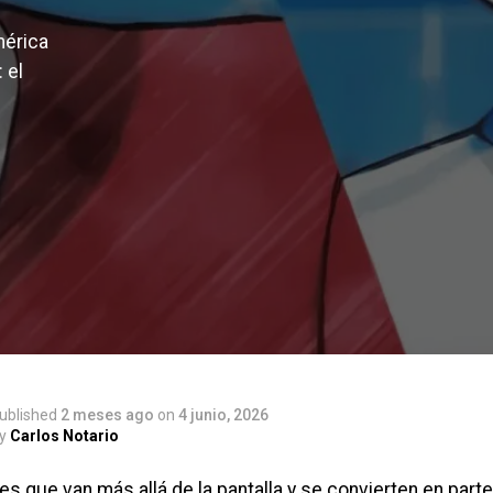
mérica
 el
ublished
2 meses ago
on
4 junio, 2026
y
Carlos Notario
s que van más allá de la pantalla y se convierten en part