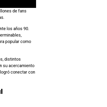
illones de fans
as.
te los años 90.
terminables,
tura popular como
s, distintos
 en su acercamiento
 logró conectar con
l