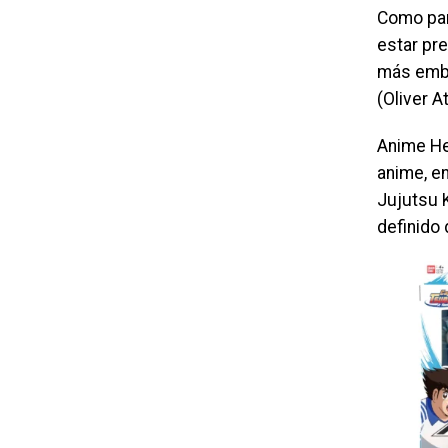
Como par
estar pr
más embl
(Oliver 
Anime He
anime, e
Jujutsu 
definido 