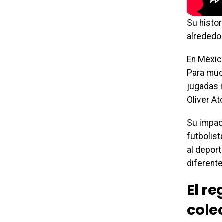
Su histor
alrededo
En Méxic
Para muc
jugadas 
Oliver At
Su impact
futbolist
al depor
diferent
El r
cole