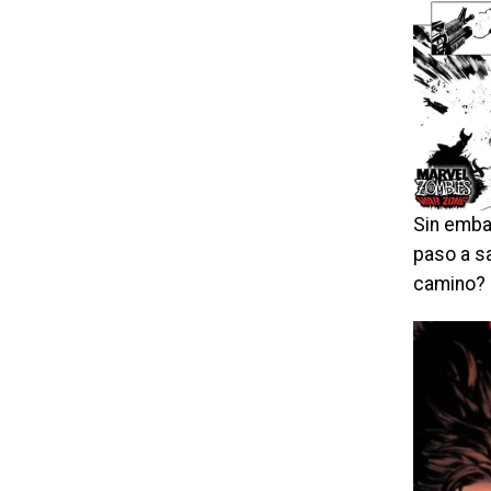
Sin emba
paso a s
camino? 