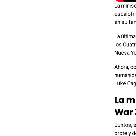
La minis
escalofri
en su te
La últim
los Cuatr
Nueva Yo
Ahora, co
humanida
Luke Cage
La m
War 
Juntos, e
brote y d