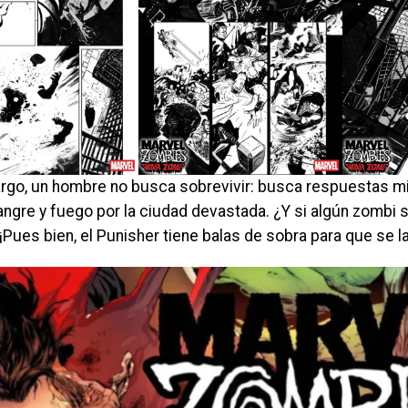
rgo, un hombre no busca sobrevivir: busca respuestas mi
angre y fuego por la ciudad devastada. ¿Y si algún zombi 
¡Pues bien, el Punisher tiene balas de sobra para que se 