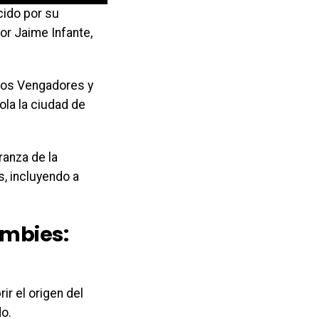
cido por su
por Jaime Infante,
los Vengadores y
ola la ciudad de
ranza de la
, incluyendo a
ombies:
ir el origen del
do.