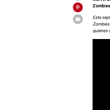
Zombie
Este sep
Zombies:
quienes s