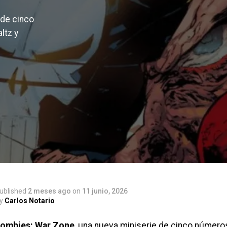
 de cinco
ltz y
ublished
2 meses ago
on
11 junio, 2026
y
Carlos Notario
Zombies: War Zone
, una nueva miniserie de cinco número