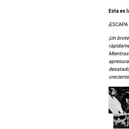
Esta es 
¡ESCAPA
¡Un brot
rápidame
Mientras
apresura
desatado
crecient