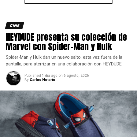
pondrá a prueba sus ideales, su fuerza y su capacidad
para superar las heridas del pasado.
CINE
HEYDUDE presenta su colección de
Marvel con Spider-Man y Hulk
Spider-Man y Hulk dan un nuevo salto, esta vez fuera de la
pantalla, para aterrizar en una colaboración con HEYDUDE
Published
1 día ago
on
6 agosto, 2026
By
Carlos Notario
La Kryptoniana más humana.
Si hay algo que hace perfecto
Supergirl
es el darnos
una de las mejores versiones de
Kara Zor-El y es que
Milly Alcock entendió a la perfección el conflicto de
esta heroína
quien, a diferencia de su primo, vivió y