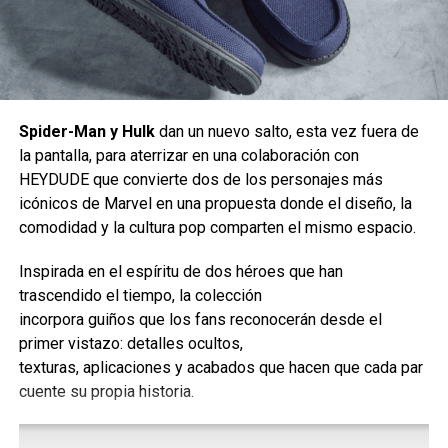
recuerda el cómo fue perder su planeta hogar y a su
familia; ella sigue cargando con la pérdida, el dolor y hasta
la culpa de ser la única que sobrevivió a la extinsión de
Krypton, lo cual es muy bien representado en la actuación
y en la propia película.
Aquí no estamos ante un héroe
Spider-Man y Hulk
dan un nuevo salto, esta vez fuera de
consolidado que representa con lo el ser humano
la pantalla, para aterrizar en una colaboración con
debe o aspira a ser, tenemos a una Supergirl más
HEYDUDE que convierte dos de los personajes más
impulsiva, vulnerable y humana y todo sin perder su
icónicos de Marvel en una propuesta donde el diseño, la
carisma.
comodidad y la cultura pop comparten el mismo espacio.
Inspirada en el espíritu de dos héroes que han
, Noche sin paz 2
vuelve a estar dirigida por el cineasta
trascendido el tiempo, la colección
noruego Tommy Wirkola (
Kill Buljo: The Movie
,
Dead
incorpora guiños que los fans reconocerán desde el
Snow
,
Kurt Josef Wagle and the Legend of the Fjord
primer vistazo: detalles ocultos,
Witch
,
Hansel & Gretel: Witch Hunters
,
Dead Snow 2: Red
texturas, aplicaciones y acabados que hacen que cada par
vs. Dead
,
What Happened to Monday
,
The Trip
).
cuente su propia historia.
Cuenta con un guión de Pat Casey y Josh Miller. La
producción corre a cargo de Kelly McCormick y David