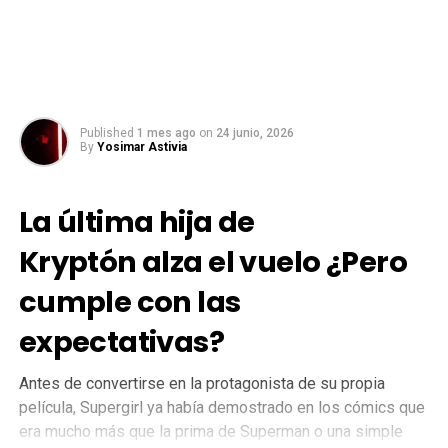
Published
1 mes ago
on
24 junio, 2026
By
Yosimar Astivia
La última hija de
Kryptón alza el vuelo ¿Pero
cumple con las
expectativas?
Antes de convertirse en la protagonista de su propia
película, Supergirl ya había demostrado en los cómics que
era mucho más que la prima de Superman o una simple