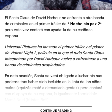
Supergirl merece brillar con luz propia en la pantalla
grande
.
El Santa Claus de David Harbour se enfrenta a otra banda
La Mujer del Mañana.
de criminales en el primer tráiler de
* Noche sin paz 2*
,
pero esta vez contará con ayuda: la de su cariñosa
esposa.
Supergirl
nos presenta a una
Kara Zor-El (Milly
Alcock)
cargando con el peso de haber presenciado la
Universal Pictures ha lanzado el primer tráiler y el póster
destrucción de su hogar y la pérdida de los suyos; por lo
de Violent Night 2, película en la que el rudo Santa Claus
que toma su cumpleaños número 23 como el pretexto
interpretado por David Harbour vuelve a enfrentarse a una
perfecto para tomarse un break de la Tierra y enfiestarse
banda de criminales despiadados.
entre planetas, sobre todo en los que haya un Sol rojo, el
cual le quita sus poderes y le permite sentir los efectos
En esta ocasión, Santa se verá obligado a luchar sin sus
del alcohol; lo que la llevará a conocer a la joven
Juthye
poderes tras haber sido incluido en la lista de los niños
Marye Knoll (Eve Ridley)
quien le pide ayuda para
malos («quizás maté a demasiada gente»), pero contará
encontrar al responsable del asesinato de su familia y
con el apoyo de su esposa, la igualmente formidable
quien además es el responsbale de herir degravedad a
Mamá Noel (Kristen Bell).
Krypto. Unidas por un objetivo en común, Supergirl se
embarca en una misión espacila contra el tiempo que
CONTINUE READING