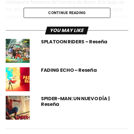
contraparte femenina del Hombre de Acero. A lo largo de
los años, Kara Zor-El ha construido una identidad propia,
CONTINUE READING
marcada por conflictos y matices que incluso la vuelven un
personaje más complejo y humano que el propio Kal-El.
YOU MAY LIKE
SPLATOON RIDERS – Reseña
FADING ECHO – Reseña
SPIDER-MAN: UN NUEVO DÍA |
Reseña