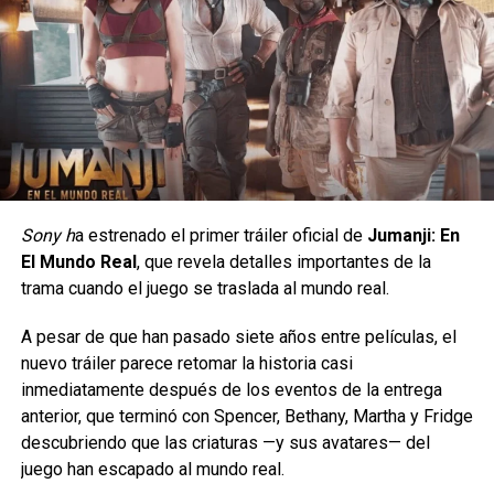
A nivel técnico, la dirección logra mantener un buen ritmo
durante la mayor parte del metraje y sabe aprovechar la
naturaleza espacial de la historia para construir escenarios
visualmente atractivos,
además de entregarnos
emocionantes e intensas escenas de acción y que
son mucho más de las mostradas en los tráilers
,
demostrando que Kara, aún sin poderes, es de los
personajes más fuertes que hay.
Sony h
a estrenado el primer tráiler oficial de
Jumanji: En
El Mundo Real
, que revela detalles importantes de la
Su excelente desempeño en taquilla y el respaldo de la
trama cuando el juego se traslada al mundo real.
No se trata de llevar un personaje estampado, sino de
crítica la convirtieron rápidamente en un nuevo clásico
de
encontrar esas referencias que
A pesar de que han pasado siete años entre películas, el
culto para las fiestas.
convierten cada par en una pieza llena de personalidad.
nuevo tráiler parece retomar la historia casi
Siguenos en todas nuestras
redes sociales
para estar
inmediatamente después de los eventos de la entrega
Esta colección llegará exclusivamente con dos modelos:
enterado de lo más atractivo del mundo geek, además
anterior, que terminó con Spencer, Bethany, Martha y Fridge
Wally Funk Spider-Man y
suscríbete a nuestro canal de
Youtube
y
podcast
descubriendo que las criaturas —y sus avatares— del
Wally Funk Hulk, convirtiéndose en la única puerta de
juego han escapado al mundo real.
entrada para los fans a este