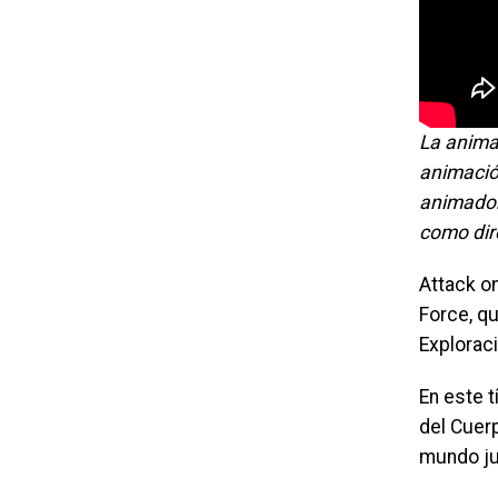
La anima
animación
animador
como dir
Attack o
Force, qu
Exploraci
En este t
del Cuerp
mundo jun