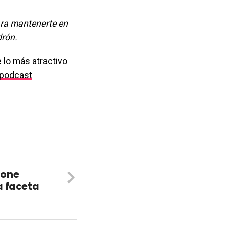
ara mantenerte en
drón.
 lo más atractivo
podcast
Alone
a faceta