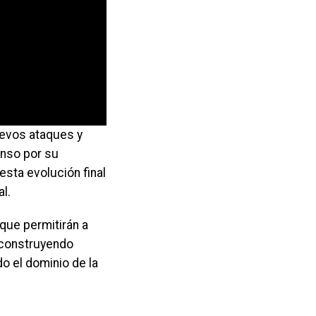
uevos ataques y
anso por su
sta evolución final
l.
 que permitirán a
, construyendo
o el dominio de la