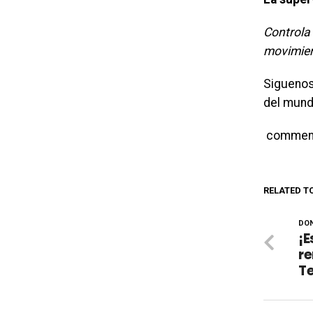
Controla 
movimien
Siguenos
del mund
commen
RELATED T
DON
¡E
r
T