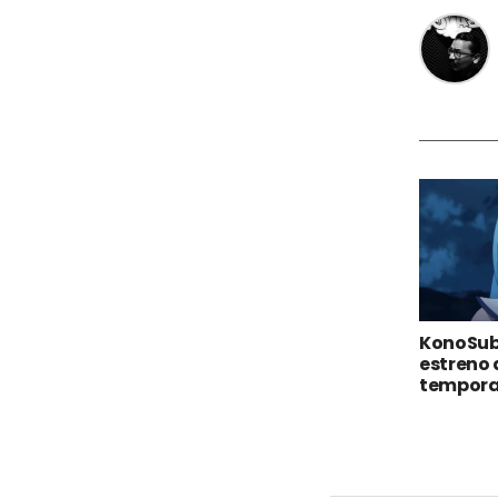
KonoSub
estreno 
tempora