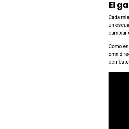
El g
Cada mie
un escua
cambiar 
Como en 
omnidirec
combate 