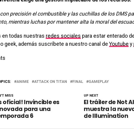
con precisión el combustible y las cuchillas de los DMS p
to, mientras luchas por mantener alta la moral del escua
 en todas nuestras
redes sociales
para estar enterado de
o geek, además suscríbete a nuestro canal de
Youtube
y
ts
OPICS:
ANIME
ATTACK ON TITAN
FINAL
GAMEPLAY
'T MISS
UP NEXT
s oficial! Invincible es
El tráiler de Not 
enovada para una
muestra la nuev
emporada 6
de Illumination