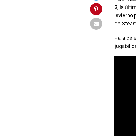
3
, la úl
invierno 
de Steam
Para cele
jugabilid