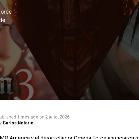
Force
 de
ublished
1 mes ago
on
2 julio, 2026
y
Carlos Notario
MO America y el desarrollador Omega Force anunciaron 