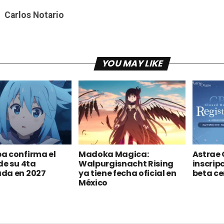
Carlos Notario
YOU MAY LIKE
a confirma el
Madoka Magica:
Astrae 
de su 4ta
Walpurgisnacht Rising
inscrip
da en 2027
ya tiene fecha oficial en
beta c
México