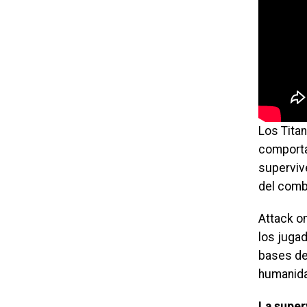
Los Tita
comporta
superviv
del comb
Attack on
los juga
bases de
humanid
La super