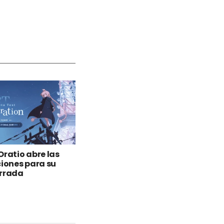
Oratio abre las
ciones para su
errada