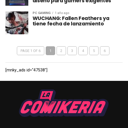
diseño para gamers exigentes
PC GAMING
1 año ago
WUCHANG: Fallen Feathers ya
tiene fecha de lanzamiento
PAGE 1 OF 6
1
2
3
4
5
6
[mnky_ads id="47538"]