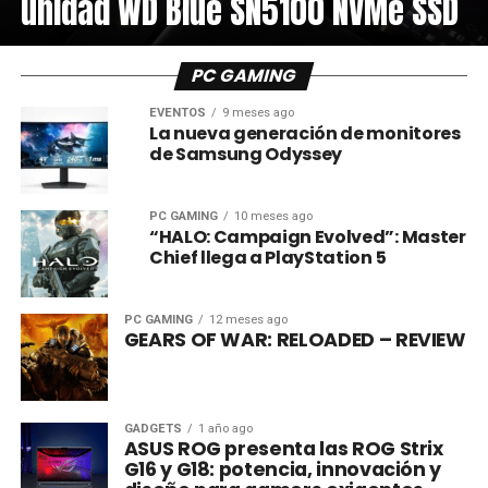
unidad WD Blue SN5100 NVMe SSD
PC GAMING
EVENTOS
9 meses ago
La nueva generación de monitores
de Samsung Odyssey
PC GAMING
10 meses ago
“HALO: Campaign Evolved”: Master
Chief llega a PlayStation 5
PC GAMING
12 meses ago
GEARS OF WAR: RELOADED – REVIEW
GADGETS
1 año ago
ASUS ROG presenta las ROG Strix
G16 y G18: potencia, innovación y