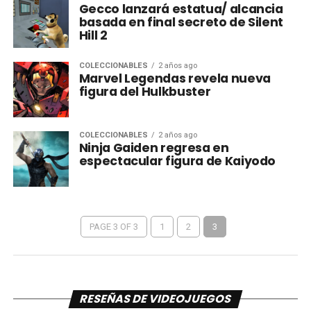
Gecco lanzará estatua/ alcancia
basada en final secreto de Silent
Hill 2
COLECCIONABLES
2 años ago
Marvel Legendas revela nueva
figura del Hulkbuster
COLECCIONABLES
2 años ago
Ninja Gaiden regresa en
espectacular figura de Kaiyodo
PAGE 3 OF 3
1
2
3
RESEÑAS DE VIDEOJUEGOS