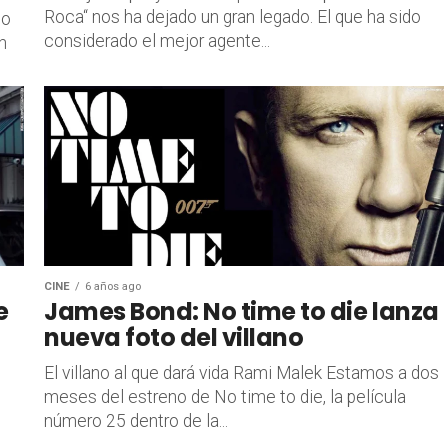
Roca“ nos ha dejado un gran legado. El que ha sido
no
considerado el mejor agente...
n
CINE
6 años ago
e
James Bond: No time to die lanza
nueva foto del villano
El villano al que dará vida Rami Malek Estamos a dos
meses del estreno de No time to die, la película
número 25 dentro de la...