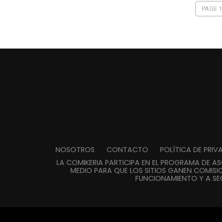
PAGE 1
NOSOTROS
CONTACTO
POLÍTICA DE PRI
LA COMIKERIA PARTICIPA EN EL PROGRAMA DE A
MEDIO PARA QUE LOS SITIOS GANEN COMISIO
FUNCIONAMIENTO Y A SE