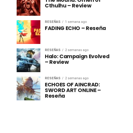
The Mound: Omen of
Cthulhu – Review
RESEÑAS
1 semana ago
FADING ECHO – Reseña
RESEÑAS
2 semanas ago
Halo: Campaign Evolved
– Review
RESEÑAS
2 semanas ago
ECHOES OF AINCRAD:
SWORD ART ONLINE –
Reseña