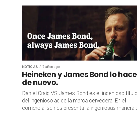
NOTICIAS
7 años ago
Heineken y James Bond lo hac
de nuevo.
Daniel Craig VS James Bond es el ingenioso títul
del ingenioso ad de la marca cervecera. En el
comercial se nos presenta la ingeniosas manera de