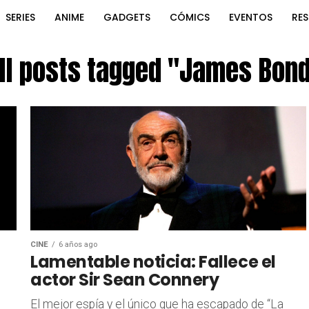
SERIES
ANIME
GADGETS
CÓMICS
EVENTOS
RE
ll posts tagged "James Bon
CINE
6 años ago
Lamentable noticia: Fallece el
actor Sir Sean Connery
El mejor espía y el único que ha escapado de “La