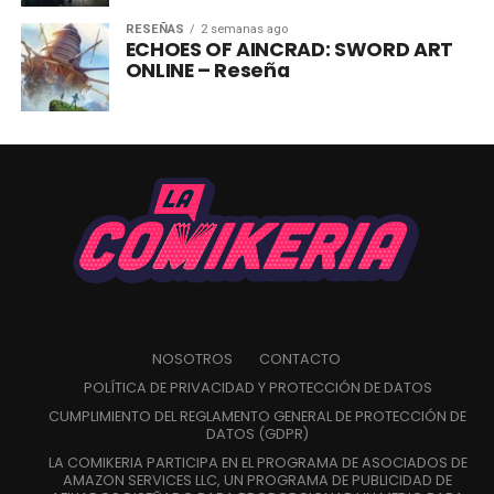
RESEÑAS
2 semanas ago
ECHOES OF AINCRAD: SWORD ART
ONLINE – Reseña
NOSOTROS
CONTACTO
POLÍTICA DE PRIVACIDAD Y PROTECCIÓN DE DATOS
CUMPLIMIENTO DEL REGLAMENTO GENERAL DE PROTECCIÓN DE
DATOS (GDPR)
LA COMIKERIA PARTICIPA EN EL PROGRAMA DE ASOCIADOS DE
AMAZON SERVICES LLC, UN PROGRAMA DE PUBLICIDAD DE