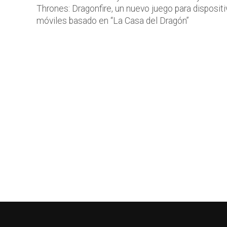
Thrones: Dragonfire, un nuevo juego para disposit
móviles basado en “La Casa del Dragón”