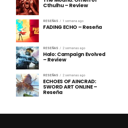
The Mound: Omen of
Cthulhu – Review
RESEÑAS
1 semana ago
FADING ECHO – Reseña
RESEÑAS
2 semanas ago
Halo: Campaign Evolved
– Review
RESEÑAS
2 semanas ago
ECHOES OF AINCRAD:
SWORD ART ONLINE –
Reseña