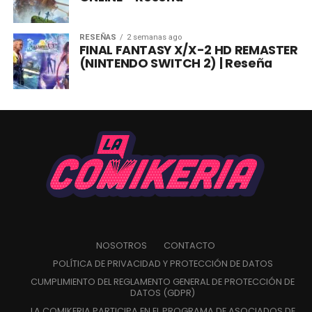
RESEÑAS
2 semanas ago
FINAL FANTASY X/X-2 HD REMASTER
(NINTENDO SWITCH 2) | Reseña
NOSOTROS
CONTACTO
POLÍTICA DE PRIVACIDAD Y PROTECCIÓN DE DATOS
CUMPLIMIENTO DEL REGLAMENTO GENERAL DE PROTECCIÓN DE
DATOS (GDPR)
LA COMIKERIA PARTICIPA EN EL PROGRAMA DE ASOCIADOS DE