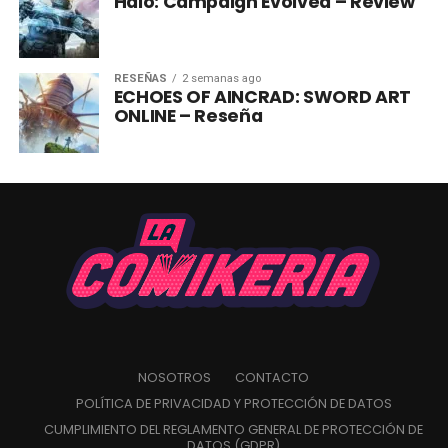
Halo: Campaign Evolved – Review
RESEÑAS
2 semanas ago
ECHOES OF AINCRAD: SWORD ART
ONLINE – Reseña
NOSOTROS
CONTACTO
POLÍTICA DE PRIVACIDAD Y PROTECCIÓN DE DATOS
CUMPLIMIENTO DEL REGLAMENTO GENERAL DE PROTECCIÓN DE
DATOS (GDPR)