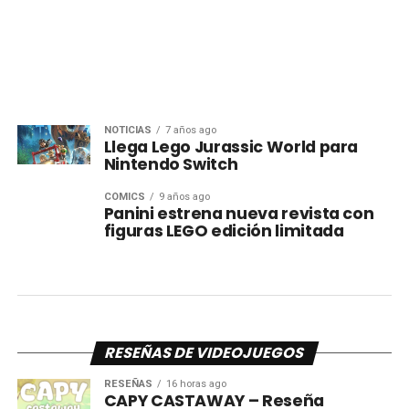
NOTICIAS
7 años ago
Llega Lego Jurassic World para
Nintendo Switch
CÓMICS
9 años ago
Panini estrena nueva revista con
figuras LEGO edición limitada
RESEÑAS DE VIDEOJUEGOS
RESEÑAS
16 horas ago
CAPY CASTAWAY – Reseña