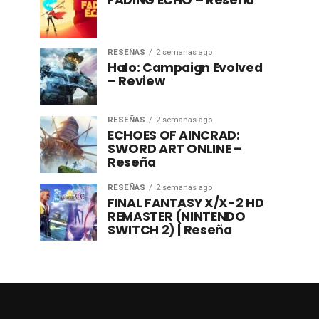
FADING ECHO – Reseña
RESEÑAS
2 semanas ago
Halo: Campaign Evolved
– Review
RESEÑAS
2 semanas ago
ECHOES OF AINCRAD:
SWORD ART ONLINE –
Reseña
RESEÑAS
2 semanas ago
FINAL FANTASY X/X-2 HD
REMASTER (NINTENDO
SWITCH 2) | Reseña