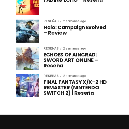
FADING ECHO – Reseña
RESEÑAS
2 semanas ago
Halo: Campaign Evolved
– Review
RESEÑAS
2 semanas ago
ECHOES OF AINCRAD:
SWORD ART ONLINE –
Reseña
RESEÑAS
2 semanas ago
FINAL FANTASY X/X-2 HD
REMASTER (NINTENDO
SWITCH 2) | Reseña