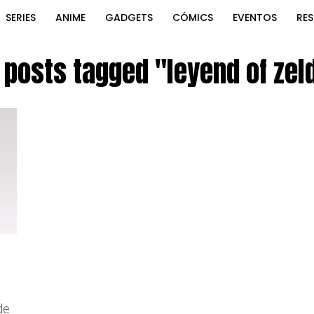
SERIES
ANIME
GADGETS
CÓMICS
EVENTOS
RE
l posts tagged "leyend of zel
de