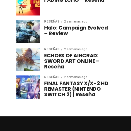
FADING ECHO – Reseña
RESEÑAS
2 semanas ago
Halo: Campaign Evolved
– Review
RESEÑAS
2 semanas ago
ECHOES OF AINCRAD:
SWORD ART ONLINE –
Reseña
RESEÑAS
2 semanas ago
FINAL FANTASY X/X-2 HD
REMASTER (NINTENDO
SWITCH 2) | Reseña