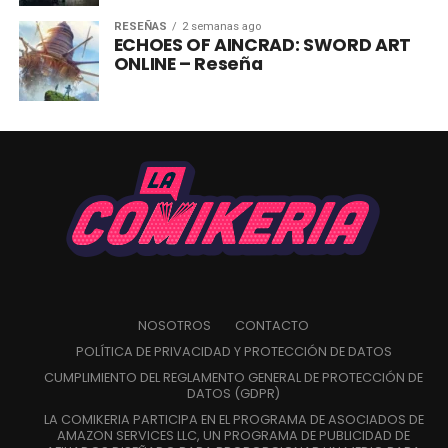
RESEÑAS
2 semanas ago
ECHOES OF AINCRAD: SWORD ART
ONLINE – Reseña
NOSOTROS
CONTACTO
POLÍTICA DE PRIVACIDAD Y PROTECCIÓN DE DATOS
CUMPLIMIENTO DEL REGLAMENTO GENERAL DE PROTECCIÓN DE
DATOS (GDPR)
LA COMIKERIA PARTICIPA EN EL PROGRAMA DE ASOCIADOS DE
AMAZON SERVICES LLC, UN PROGRAMA DE PUBLICIDAD DE