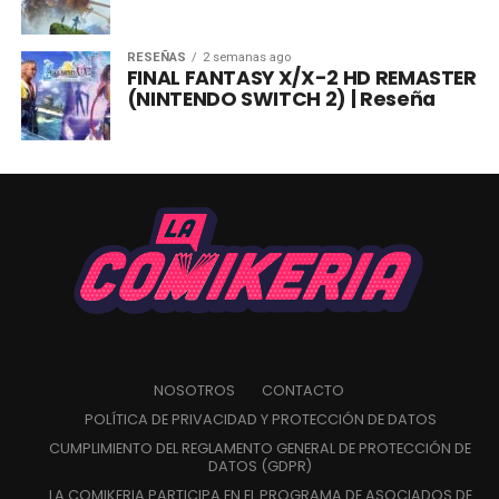
RESEÑAS
2 semanas ago
FINAL FANTASY X/X-2 HD REMASTER
(NINTENDO SWITCH 2) | Reseña
NOSOTROS
CONTACTO
POLÍTICA DE PRIVACIDAD Y PROTECCIÓN DE DATOS
CUMPLIMIENTO DEL REGLAMENTO GENERAL DE PROTECCIÓN DE
DATOS (GDPR)
LA COMIKERIA PARTICIPA EN EL PROGRAMA DE ASOCIADOS DE