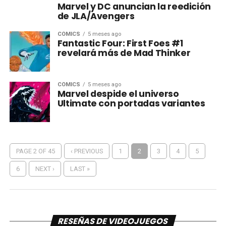
Marvel y DC anuncian la reedición
de JLA/Avengers
CÓMICS
5 meses ago
Fantastic Four: First Foes #1
revelará más de Mad Thinker
CÓMICS
5 meses ago
Marvel despide el universo
Ultimate con portadas variantes
PAGE 2 OF 45
‹ PREVIOUS
1
2
3
4
5
6
NEXT ›
LAST »
RESEÑAS DE VIDEOJUEGOS