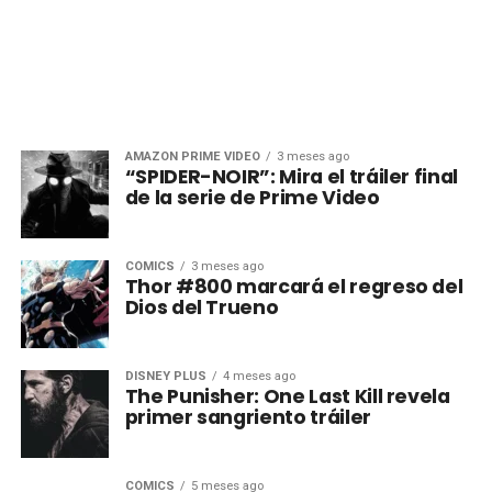
AMAZON PRIME VIDEO
3 meses ago
“SPIDER-NOIR”: Mira el tráiler final
de la serie de Prime Video
CÓMICS
3 meses ago
Thor #800 marcará el regreso del
Dios del Trueno
DISNEY PLUS
4 meses ago
The Punisher: One Last Kill revela
primer sangriento tráiler
CÓMICS
5 meses ago