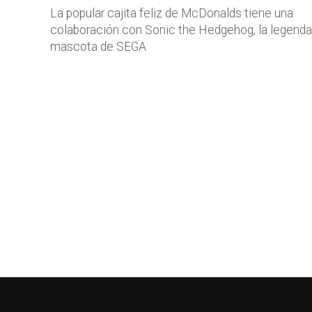
La popular cajita feliz de McDonalds tiene una
colaboración con Sonic the Hedgehog, la legenda
mascota de SEGA