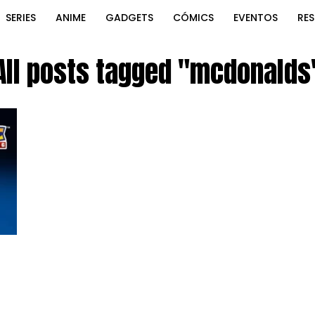
SERIES
ANIME
GADGETS
CÓMICS
EVENTOS
RE
All posts tagged "mcdonalds