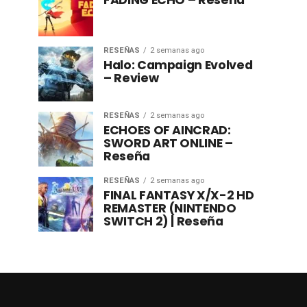
FADING ECHO – Reseña
RESEÑAS
2 semanas ago
Halo: Campaign Evolved
– Review
RESEÑAS
2 semanas ago
ECHOES OF AINCRAD:
SWORD ART ONLINE –
Reseña
RESEÑAS
2 semanas ago
FINAL FANTASY X/X-2 HD
REMASTER (NINTENDO
SWITCH 2) | Reseña