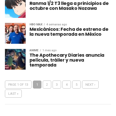
Ranma 1/2 T3 llega a prinicipios de
octubre con Masako Nozawa
HBO MAX
4 semanas ago
Mexicánicos: Fecha de estreno de
la nueva temporada en México
ANIME
1 mes ago
The Apothecary Diaries anuncia
película, tráiler y nueva
temporada
PAGE 1 OF 13
1
2
3
4
5
NEXT ›
LAST »