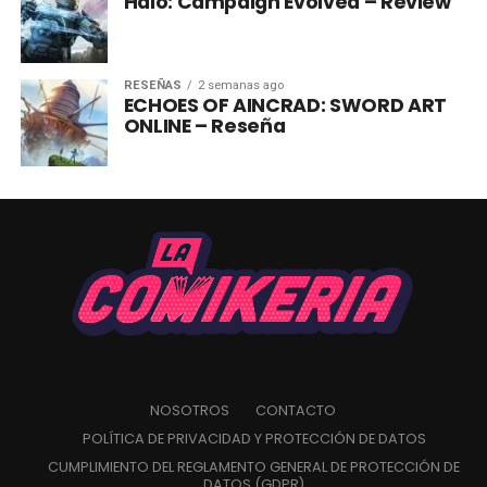
Halo: Campaign Evolved – Review
RESEÑAS
2 semanas ago
ECHOES OF AINCRAD: SWORD ART
ONLINE – Reseña
NOSOTROS
CONTACTO
POLÍTICA DE PRIVACIDAD Y PROTECCIÓN DE DATOS
CUMPLIMIENTO DEL REGLAMENTO GENERAL DE PROTECCIÓN DE
DATOS (GDPR)