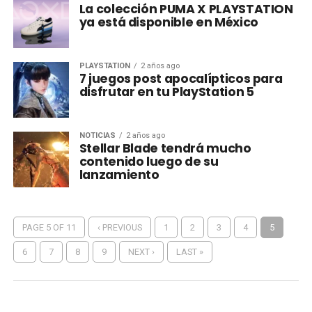
La colección PUMA X PLAYSTATION
ya está disponible en México
PLAYSTATION
2 años ago
7 juegos post apocalípticos para
disfrutar en tu PlayStation 5
NOTICIAS
2 años ago
Stellar Blade tendrá mucho
contenido luego de su
lanzamiento
PAGE 5 OF 11
‹ PREVIOUS
1
2
3
4
5
6
7
8
9
NEXT ›
LAST »