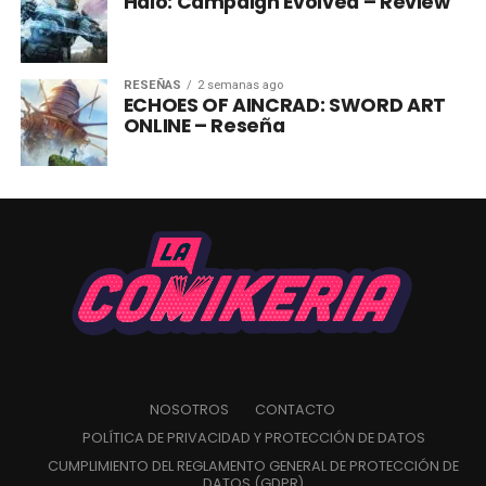
Halo: Campaign Evolved – Review
RESEÑAS
2 semanas ago
ECHOES OF AINCRAD: SWORD ART
ONLINE – Reseña
NOSOTROS
CONTACTO
POLÍTICA DE PRIVACIDAD Y PROTECCIÓN DE DATOS
CUMPLIMIENTO DEL REGLAMENTO GENERAL DE PROTECCIÓN DE
DATOS (GDPR)