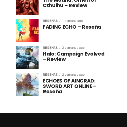
The Mound: Omen of
Cthulhu – Review
RESEÑAS
1 semana ago
FADING ECHO – Reseña
RESEÑAS
2 semanas ago
Halo: Campaign Evolved
– Review
RESEÑAS
2 semanas ago
ECHOES OF AINCRAD:
SWORD ART ONLINE –
Reseña