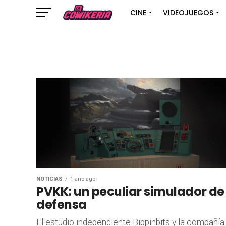
CINE
VIDEOJUEGOS
NOTICIAS
1 año ago
PVKK: un peculiar simulador de
defensa
El estudio independiente Bippinbits y la compañía