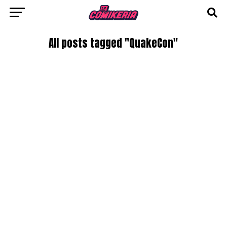
All posts tagged "QuakeCon"