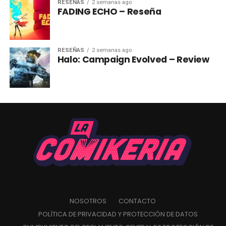
RESEÑAS
2 semanas ago
FADING ECHO – Reseña
RESEÑAS
2 semanas ago
Halo: Campaign Evolved – Review
NOSOTROS
CONTACTO
POLÍTICA DE PRIVACIDAD Y PROTECCIÓN DE DATOS