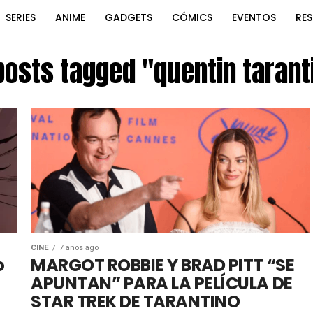
SERIES
ANIME
GADGETS
CÓMICS
EVENTOS
RE
 posts tagged "quentin tarant
CINE
7 años ago
o
MARGOT ROBBIE Y BRAD PITT “SE
APUNTAN” PARA LA PELÍCULA DE
STAR TREK DE TARANTINO