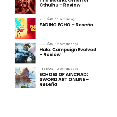
The Mound: Omen of
Cthulhu – Review
RESEÑAS
1 semana ago
FADING ECHO – Reseña
RESEÑAS
2 semanas ago
Halo: Campaign Evolved
– Review
RESEÑAS
2 semanas ago
ECHOES OF AINCRAD:
SWORD ART ONLINE –
Reseña