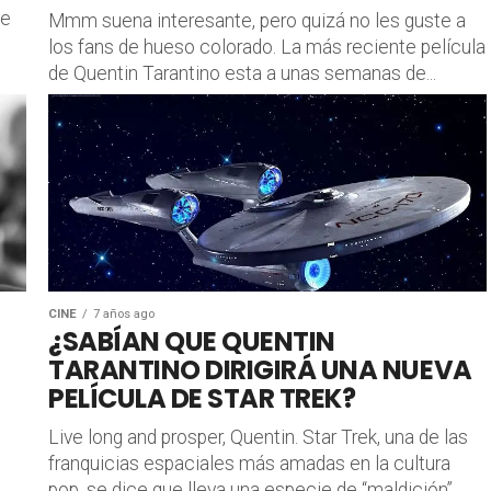
de
Mmm suena interesante, pero quizá no les guste a
los fans de hueso colorado. La más reciente película
de Quentin Tarantino esta a unas semanas de...
CINE
7 años ago
¿SABÍAN QUE QUENTIN
TARANTINO DIRIGIRÁ UNA NUEVA
PELÍCULA DE STAR TREK?
Live long and prosper, Quentin. Star Trek, una de las
franquicias espaciales más amadas en la cultura
pop, se dice que lleva una especie de “maldición”,...