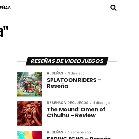
SEÑAS
a"
RESEÑAS DE VIDEOJUEGOS
RESEÑAS
3 días ago
SPLATOON RIDERS –
Reseña
RESEÑAS VIDEOJUEGOS
4 días ago
The Mound: Omen of
Cthulhu – Review
RESEÑAS
1 semana ago