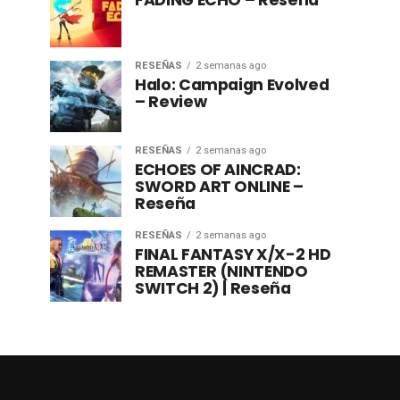
FADING ECHO – Reseña
RESEÑAS
2 semanas ago
Halo: Campaign Evolved
– Review
RESEÑAS
2 semanas ago
ECHOES OF AINCRAD:
SWORD ART ONLINE –
Reseña
RESEÑAS
2 semanas ago
FINAL FANTASY X/X-2 HD
REMASTER (NINTENDO
SWITCH 2) | Reseña