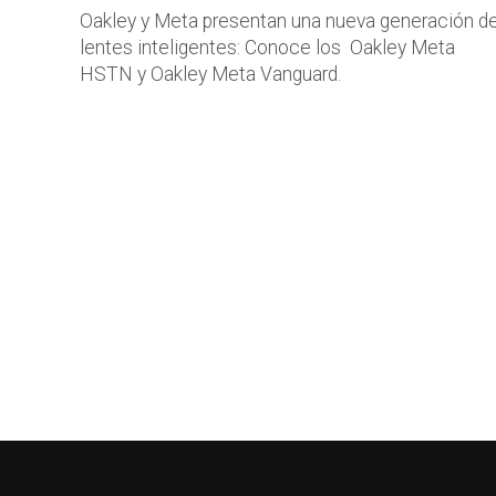
Oakley y Meta presentan una nueva generación d
lentes inteligentes: Conoce los Oakley Meta
HSTN y Oakley Meta Vanguard.