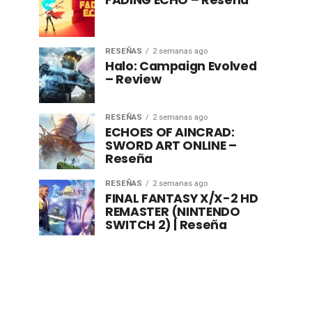
FADING ECHO – Reseña
RESEÑAS
2 semanas ago
Halo: Campaign Evolved
– Review
RESEÑAS
2 semanas ago
ECHOES OF AINCRAD:
SWORD ART ONLINE –
Reseña
RESEÑAS
2 semanas ago
FINAL FANTASY X/X-2 HD
REMASTER (NINTENDO
SWITCH 2) | Reseña