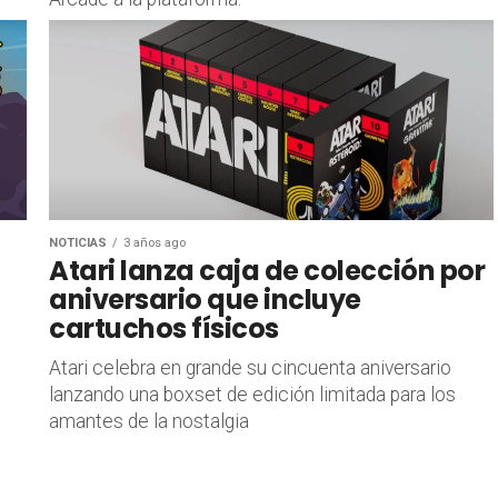
NOTICIAS
3 años ago
Atari lanza caja de colección por
aniversario que incluye
cartuchos físicos
Atari celebra en grande su cincuenta aniversario
lanzando una boxset de edición limitada para los
amantes de la nostalgia