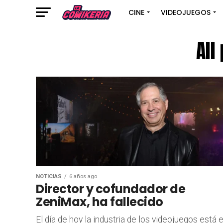
CINE
VIDEOJUEGOS
All
NOTICIAS
6 años ago
Director y cofundador de
ZeniMax, ha fallecido
El día de hoy la industria de los videojuegos está 