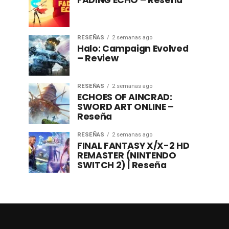
FADING ECHO – Reseña
RESEÑAS
2 semanas ago
Halo: Campaign Evolved
– Review
RESEÑAS
2 semanas ago
ECHOES OF AINCRAD:
SWORD ART ONLINE –
Reseña
RESEÑAS
2 semanas ago
FINAL FANTASY X/X-2 HD
REMASTER (NINTENDO
SWITCH 2) | Reseña