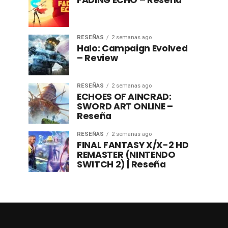
FADING ECHO – Reseña
RESEÑAS
2 semanas ago
Halo: Campaign Evolved
– Review
RESEÑAS
2 semanas ago
ECHOES OF AINCRAD:
SWORD ART ONLINE –
Reseña
RESEÑAS
2 semanas ago
FINAL FANTASY X/X-2 HD
REMASTER (NINTENDO
SWITCH 2) | Reseña