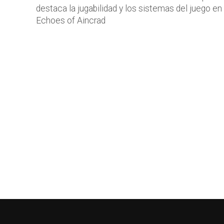
destaca la jugabilidad y los sistemas del juego en
Echoes of Aincrad