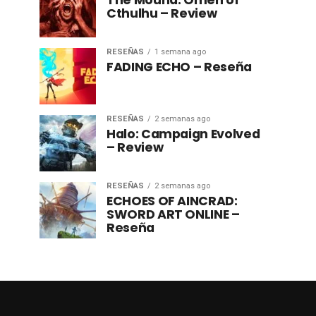
The Mound: Omen of
Cthulhu – Review
RESEÑAS
1 semana ago
FADING ECHO – Reseña
RESEÑAS
2 semanas ago
Halo: Campaign Evolved
– Review
RESEÑAS
2 semanas ago
ECHOES OF AINCRAD:
SWORD ART ONLINE –
Reseña