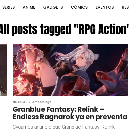
SERIES
ANIME
GADGETS
CÓMICS
EVENTOS
RE
All posts tagged "RPG Action
NOTICIAS
3 meses ago
Granblue Fantasy: Relink –
Endless Ragnarok ya en preventa
Cygames anunció que Granblue Fantasy: Relink -