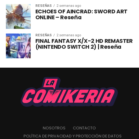
RESEÑAS
2 semanas ago
ECHOES OF AINCRAD: SWORD ART
ONLINE – Reseña
RESEÑAS
2 semanas ago
FINAL FANTASY X/X-2 HD REMASTER
(NINTENDO SWITCH 2) | Reseña
NOSOTROS
CONTACTO
POLÍTICA DE PRIVACIDAD Y PROTECCIÓN DE DATOS