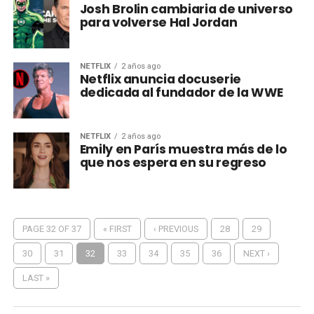
Josh Brolin cambiaria de universo
para volverse Hal Jordan
NETFLIX
2 años ago
Netflix anuncia docuserie
dedicada al fundador de la WWE
NETFLIX
2 años ago
Emily en París muestra más de lo
que nos espera en su regreso
PAGE 32 OF 37
« FIRST
‹ PREVIOUS
28
29
30
31
32
33
34
35
36
NEXT ›
LAST »