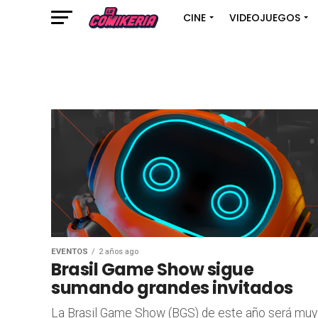
CINE
VIDEOJUEGOS
EVENTOS
2 años ago
Brasil Game Show sigue
sumando grandes invitados
La Brasil Game Show (BGS) de este año será muy