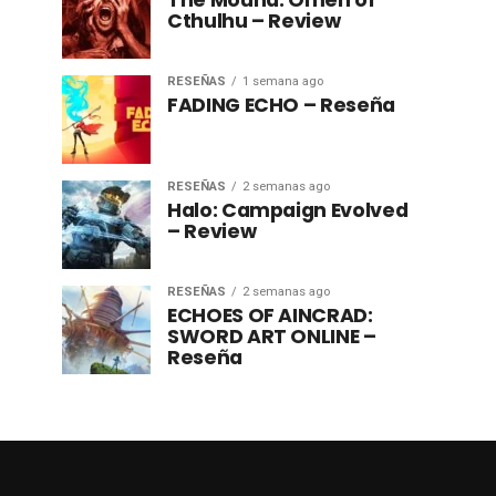
The Mound: Omen of
Cthulhu – Review
RESEÑAS
1 semana ago
FADING ECHO – Reseña
RESEÑAS
2 semanas ago
Halo: Campaign Evolved
– Review
RESEÑAS
2 semanas ago
ECHOES OF AINCRAD:
SWORD ART ONLINE –
Reseña