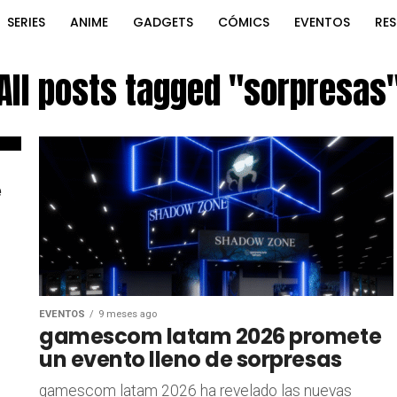
SERIES
ANIME
GADGETS
CÓMICS
EVENTOS
RE
All posts tagged "sorpresas
e
EVENTOS
9 meses ago
gamescom latam 2026 promete
un evento lleno de sorpresas
gamescom latam 2026 ha revelado las nuevas