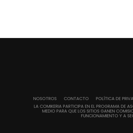
NOSOTROS
CONTACTO
POLÍTICA DE PRI
LA COMIKERIA PARTICIPA EN EL PROGRAMA DE A
MEDIO PARA QUE LOS SITIOS GANEN COMISIO
FUNCIONAMIENTO Y A SE