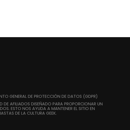
ENTO GENERAL DE PROTECCIÓN DE DATOS (GDPR)
AD DE AFILIADOS DISEÑADO PARA PROPORCIONAR UN
DOS. ESTO NOS AYUDA A MANTENER EL SITIO EN
ASTAS DE LA CULTURA GEEK.