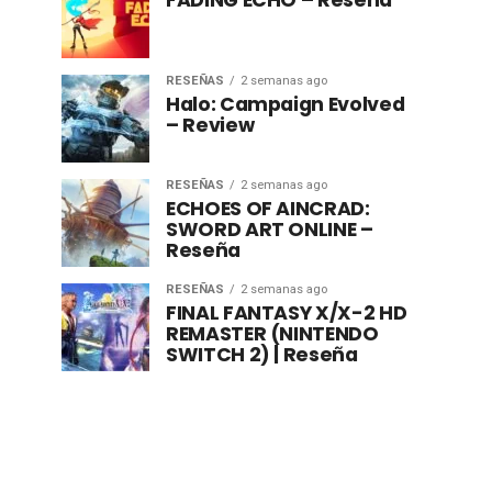
FADING ECHO – Reseña
RESEÑAS
2 semanas ago
Halo: Campaign Evolved
– Review
RESEÑAS
2 semanas ago
ECHOES OF AINCRAD:
SWORD ART ONLINE –
Reseña
RESEÑAS
2 semanas ago
FINAL FANTASY X/X-2 HD
REMASTER (NINTENDO
SWITCH 2) | Reseña