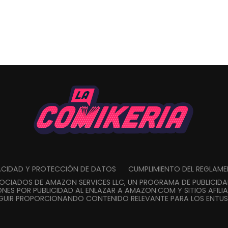
VACIDAD Y PROTECCIÓN DE DATOS
CUMPLIMIENTO DEL REGLAM
SOCIADOS DE AMAZON SERVICES LLC, UN PROGRAMA DE PUBLICID
NES POR PUBLICIDAD AL ENLAZAR A AMAZON.COM Y SITIOS AFILIA
GUIR PROPORCIONANDO CONTENIDO RELEVANTE PARA LOS ENTUSI