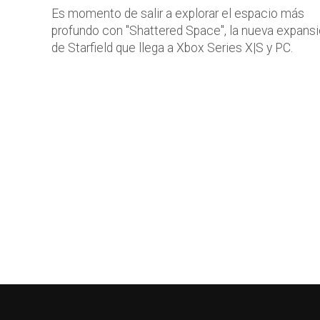
Es momento de salir a explorar el espacio más
profundo con "Shattered Space", la nueva expans
de Starfield que llega a Xbox Series X|S y PC.