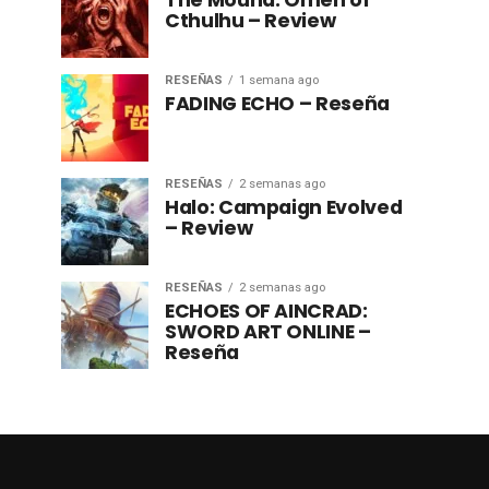
The Mound: Omen of
Cthulhu – Review
RESEÑAS
1 semana ago
FADING ECHO – Reseña
RESEÑAS
2 semanas ago
Halo: Campaign Evolved
– Review
RESEÑAS
2 semanas ago
ECHOES OF AINCRAD:
SWORD ART ONLINE –
Reseña