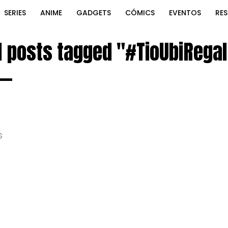
SERIES
ANIME
GADGETS
CÓMICS
EVENTOS
RE
l posts tagged "#TioUbiRega
s