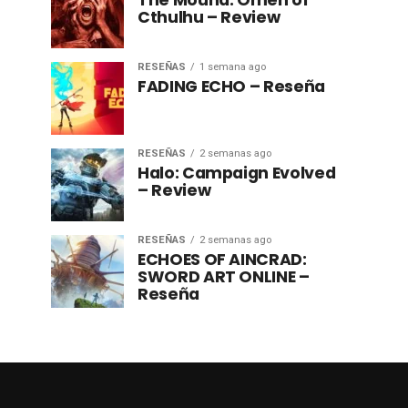
The Mound: Omen of
Cthulhu – Review
RESEÑAS
1 semana ago
FADING ECHO – Reseña
RESEÑAS
2 semanas ago
Halo: Campaign Evolved
– Review
RESEÑAS
2 semanas ago
ECHOES OF AINCRAD:
SWORD ART ONLINE –
Reseña