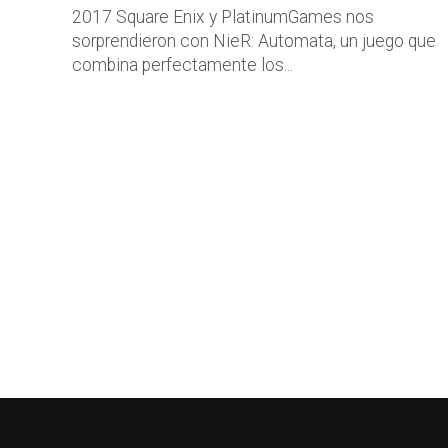
2017 Square Enix y PlatinumGames nos
sorprendieron con NieR: Automata, un juego que
combina perfectamente los...