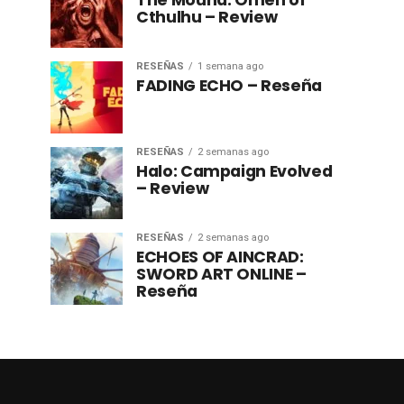
The Mound: Omen of
Cthulhu – Review
RESEÑAS
1 semana ago
FADING ECHO – Reseña
RESEÑAS
2 semanas ago
Halo: Campaign Evolved
– Review
RESEÑAS
2 semanas ago
ECHOES OF AINCRAD:
SWORD ART ONLINE –
Reseña