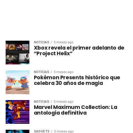
NOTICIAS
5 meses ago
Xbox revela el primer adelanto de
“Project Helix”
NOTICIAS
5 meses ago
Pokémon Presents histórico que
celebra 30 años de magia
NOTICIAS
5 meses ago
Marvel Maximum Collection: La
antología definitiva
GADGETS
5 meses ago