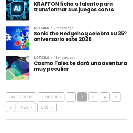
KRAFTON ficha a talento para
transformar sus juegos con IA
NOTICIAS
7 meses ago
Sonic the Hedgehog celebra su 35º
aniversario este 2026
NOTICIAS
11 meses ago
Cosmo Tales te dará una aventura
muy peculiar
PAGE 2 OF 15
‹ PREVIOUS
1
2
3
4
5
6
NEXT ›
LAST »