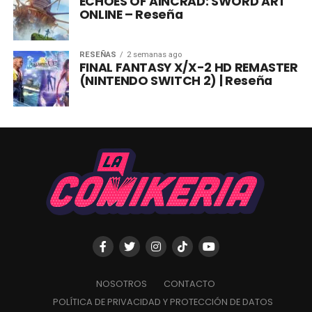
ECHOES OF AINCRAD: SWORD ART
ONLINE – Reseña
RESEÑAS
2 semanas ago
FINAL FANTASY X/X-2 HD REMASTER
(NINTENDO SWITCH 2) | Reseña
NOSOTROS
CONTACTO
POLÍTICA DE PRIVACIDAD Y PROTECCIÓN DE DATOS