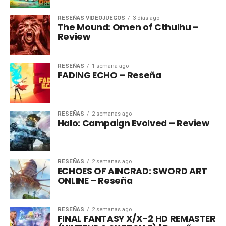
RESEÑAS VIDEOJUEGOS
3 días ago
The Mound: Omen of Cthulhu –
Review
RESEÑAS
1 semana ago
FADING ECHO – Reseña
RESEÑAS
2 semanas ago
Halo: Campaign Evolved – Review
RESEÑAS
2 semanas ago
ECHOES OF AINCRAD: SWORD ART
ONLINE – Reseña
RESEÑAS
2 semanas ago
FINAL FANTASY X/X-2 HD REMASTER