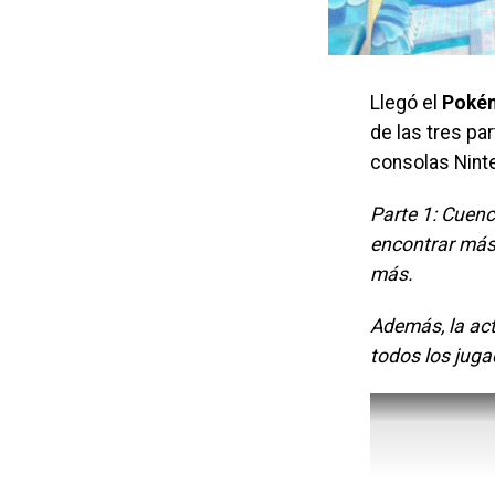
Llegó el
Pokém
de las tres pa
consolas Nint
Parte 1: Cuenc
encontrar más
más.
Además, la act
todos los jug