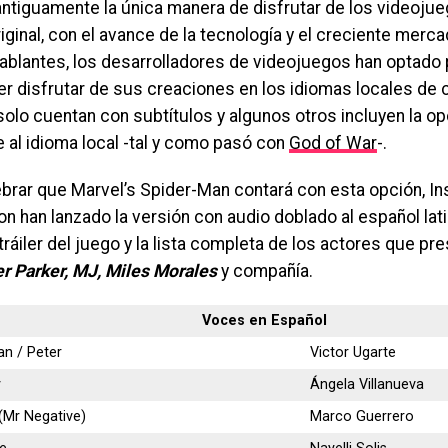
ntiguamente la única manera de disfrutar de los videojue
iginal, con el avance de la tecnología y el creciente merca
blantes, los desarrolladores de videojuegos han optado po
r disfrutar de sus creaciones en los idiomas locales de 
olo cuentan con subtítulos y algunos otros incluyen la o
e al idioma local -tal y como pasó con
God of War
-.
ebrar que Marvel’s Spider-Man contará con esta opción, 
on han lanzado la versión con audio doblado al español lat
tráiler del juego y la lista completa de los actores que p
r Parker, MJ, Miles Morales
y compañía.
Voces en Español
an / Peter
Victor Ugarte
y
Ángela Villanueva
 (Mr Negative)
Marco Guerrero