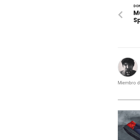
DON
Mú
S
Miembro de