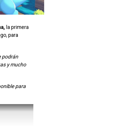
a,
la primera
go, para
e podrán
tas y mucho
ponible para