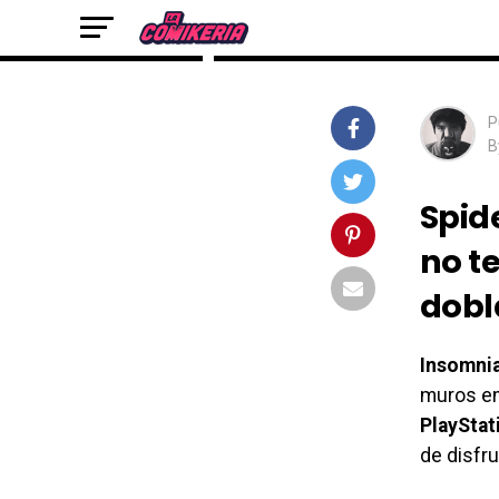
al español latino
P
B
Spide
no t
dobl
Insomni
muros e
PlayStat
de disfru