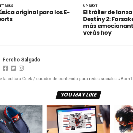
'T MISS
UP NEXT
sica original para los E-
El tráiler de lan
ports
Destiny 2: Forsak
más emocionant
verás hoy
Fercho Salgado
 la cultura Geek / curador de contenido para redes sociales #Bor
YOU MAY LIKE