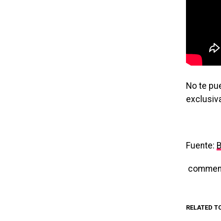
No te pu
exclusiv
Fuente:
B
commen
RELATED T