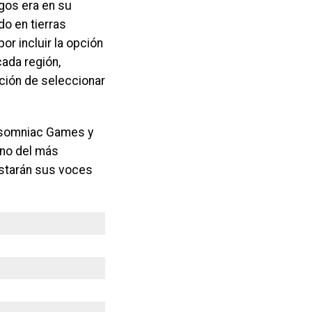
gos era en su
do en tierras
r incluir la opción
cada región,
pción de seleccionar
Insomniac Games y
ino del más
restarán sus voces