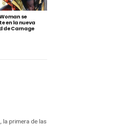
-Woman se
te en la nueva
d de Carnage
 la primera de las