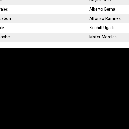
e
Nayelli Solis
rales
Alberto Berna
Osborn
Alfonso Ramírez
ble
Xóchitl Ugarte
anabe
Mafer Morales