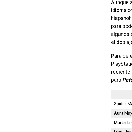
Aunque a
idioma or
hispanoha
para pode
algunos s
el doblaj
Para cel
PlayStati
reciente 
para
Pete
Spider-M
Aunt Ma
Martin Li