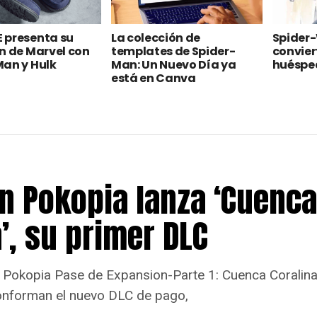
 presenta su
La colección de
Spider
n de Marvel con
templates de Spider-
convier
an y Hulk
Man: Un Nuevo Día ya
huéspe
está en Canva
 Pokopia lanza ‘Cuenca
’, su primer DLC
Pokopia Pase de Expansion-Parte 1: Cuenca Coralina,
onforman el nuevo DLC de pago,