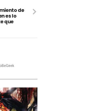
zamiento de
en es lo
e que
nToBeGeek