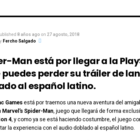
ublished
8 años ago
on
27 agosto, 2018
y
Fercho Salgado
r-Man está por llegar a la Play
e puedes perder su tráiler de l
ado al español latino.
ac Games
está por traernos una nueva aventura del amiga
n
Marvel’s Spider-Man
, juego que llegará de forma exclusi
ion 4
, y como ya se está haciendo costumbre, el juego co
tar la experiencia con el audio doblado al español latino.