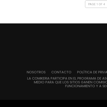
PAGE 1 OF 4
NOSOTROS
CONTACTO
POLÍTICA DE PRI
LA COMIKERIA PARTICIPA EN EL PROGRAMA DE A
MEDIO PARA QUE LOS SITIOS GANEN COMISIO
FUNCIONAMIENTO Y A SE