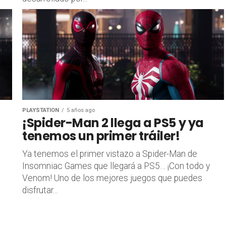
PLAYSTATION
5 años ago
¡Spider-Man 2 llega a PS5 y ya
tenemos un primer tráiler!
Ya tenemos el primer vistazo a Spider-Man de
Insomniac Games que llegará a PS5… ¡Con todo y
Venom! Uno de los mejores juegos que puedes
disfrutar...