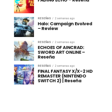
FADING ECHO – Reseña
RESEÑAS
2 semanas ago
Halo: Campaign Evolved
– Review
RESEÑAS
2 semanas ago
ECHOES OF AINCRAD:
SWORD ART ONLINE –
Reseña
RESEÑAS
2 semanas ago
FINAL FANTASY X/X-2 HD
REMASTER (NINTENDO
SWITCH 2) | Reseña