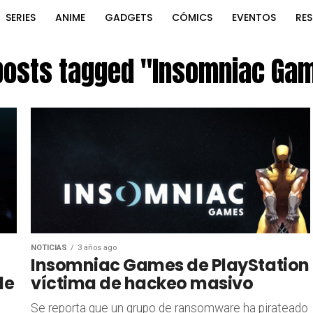
SERIES
ANIME
GADGETS
CÓMICS
EVENTOS
RE
 posts tagged "Insomniac Ga
NOTICIAS
3 años ago
Insomniac Games de PlayStation
de
víctima de hackeo masivo
Se reporta que un grupo de ransomware ha pirateado