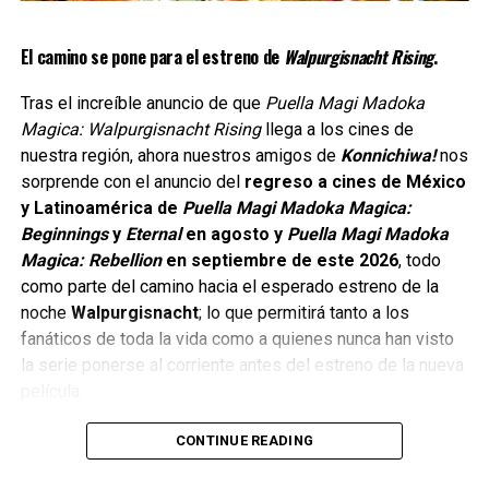
Se esperan más detalles, incluyendo un tráiler más largo y
Pero el regreso de la saga representa mucho más que una
la confirmación de más miembros del reparto, a medida
El camino se pone para el estreno de
Walpurgisnacht Rising
.
nueva película, se trata de la continuación de una historia
que se acerque la fecha de estreno en 2027.
que permaneció inconclusa durante más de una década y
Tras el increíble anuncio de que
Puella Magi Madoka
que marcó un antes y un después para el género de las
Mientras tanto, el avance promocional y el vídeo de
Magica: Walpurgisnacht Rising
llega a los cines de
chicas mágicas.
aniversario ofrecen mucho que los fans puedan volver
a
nuestra región, ahora nuestros amigos de
Konnichiwa!
nos
ver mientras cuentan los meses.
sorprende con el anuncio del
regreso a cines de México
y Latinoamérica de
Puella Magi Madoka Magica:
Siguenos en todas nuestras
redes sociales
para estar
Beginnings
y
Eternal
en agosto y
Puella Magi Madoka
enterado de lo más atractivo del mundo geek, además
Magica: Rebellion
en septiembre de este 2026
, todo
suscríbete a nuestro canal de
Youtube
y
podcast
como parte del camino hacia el esperado estreno de la
noche
Walpurgisnacht
; lo que permitirá tanto a los
fanáticos de toda la vida como a quienes nunca han visto
comments
la serie ponerse al corriente antes del estreno de la nueva
película.
CONTINUE READING
El esperado desenlace de una historia