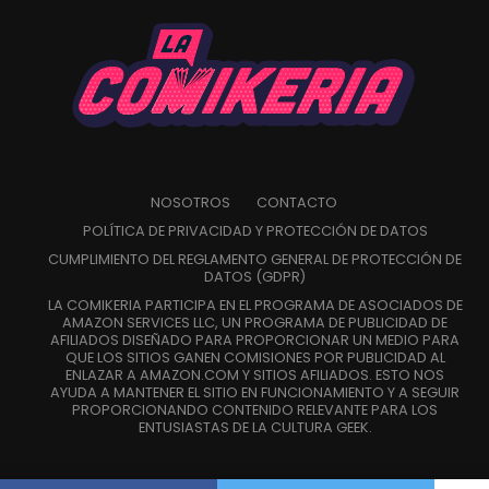
quien le ofrece cumplir cualquier deseo a cambio de
convertirse en una chica mágica. En tanto que
Eternal
adapta los cuatro últimos episodios del anime,
revelando los grandes secretos detrás del sistema de las
chicas mágicas.
NOSOTROS
CONTACTO
POLÍTICA DE PRIVACIDAD Y PROTECCIÓN DE DATOS
CUMPLIMIENTO DEL REGLAMENTO GENERAL DE PROTECCIÓN DE
DATOS (GDPR)
LA COMIKERIA PARTICIPA EN EL PROGRAMA DE ASOCIADOS DE
AMAZON SERVICES LLC, UN PROGRAMA DE PUBLICIDAD DE
AFILIADOS DISEÑADO PARA PROPORCIONAR UN MEDIO PARA
QUE LOS SITIOS GANEN COMISIONES POR PUBLICIDAD AL
ENLAZAR A AMAZON.COM Y SITIOS AFILIADOS. ESTO NOS
AYUDA A MANTENER EL SITIO EN FUNCIONAMIENTO Y A SEGUIR
PROPORCIONANDO CONTENIDO RELEVANTE PARA LOS
ENTUSIASTAS DE LA CULTURA GEEK.