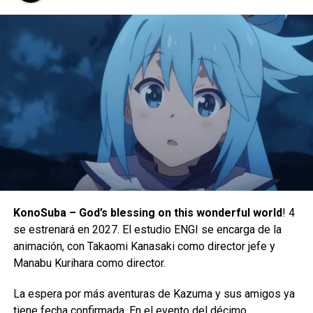
también serán los momentos antes de que por fin veamos
qué es lo que hay en el sótano del padre de
Eren
lo cual,
créanme, cambiará todo lo que creen conocer.
KonoSuba – God’s blessing on this wonderful world
! 4
se estrenará en 2027. El estudio ENGI se encarga de la
También podemos esperar una gran cantidad de violencia,
animación, con Takaomi Kanasaki como director jefe y
una que otra muerte de personajes y mucho, pero mucho
Manabu Kurihara como director.
suspenso. No duden que cada capítulo termine con un
cliffhanger
así que vayan preparándose mentalmente
La espera por más aventuras de Kazuma y sus amigos ya
para mucho estrés post capítulos.
tiene fecha confirmada. En el evento del décimo