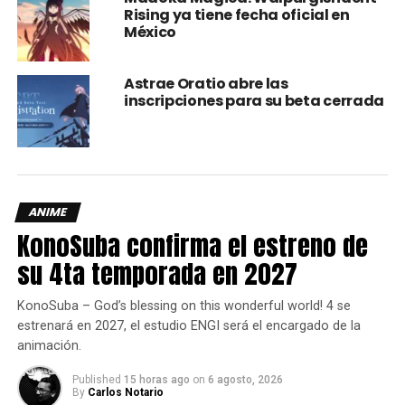
contra el titan colosal, el de armadura y sobre todo el
titan
Rising ya tiene fecha oficial en
México
bestia
.
Astrae Oratio abre las
inscripciones para su beta cerrada
ANIME
KonoSuba confirma el estreno de
su 4ta temporada en 2027
Si bien este episodio no nos muestra de lleno toda la
acción que habrá, termina justo en el primer movimiento de
KonoSuba – God’s blessing on this wonderful world! 4 se
esta gran pelea. Pero, ¿qué se puede esperar de esta
estrenará en 2027, el estudio ENGI será el encargado de la
parte de la historia?
animación.
Published
15 horas ago
on
6 agosto, 2026
Aparte de la enorme cantidad de acción que tendremos,
By
Carlos Notario