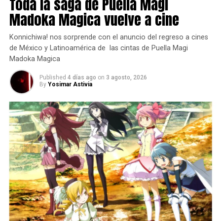
Toda la saga de Puella Magi
El anuncio se produjo durante una gran celebración del
Madoka Magica vuelve a cine
décimo aniversario de la franquicia. Los organizadores
proyectaron un video especial de aniversario que incluía
Konnichiwa! nos sorprende con el anuncio del regreso a cines
un nuevo arreglo de “Fantastic Dreamer” de Machico, el
de México y Latinoamérica de las cintas de Puella Magi
tema de apertura de la primera temporada.
Madoka Magica
Published
4 días ago
on
3 agosto, 2026
By
Yosimar Astivia
El video promocional ofreció un primer vistazo al tono de
la nueva temporada, manteniendo la energía brillante y
caótica que caracteriza a la serie.