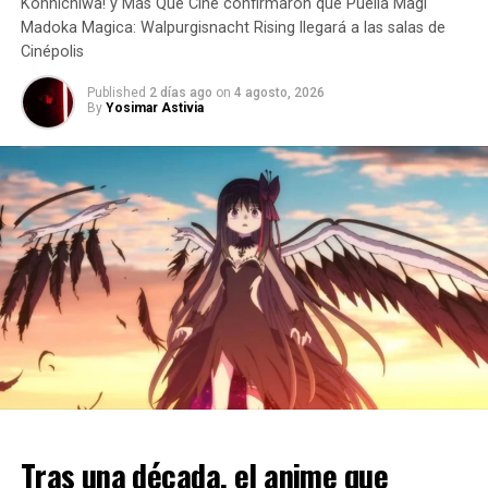
Konnichiwa! y Más Que Cine confirmaron que Puella Magi
Madoka Magica: Walpurgisnacht Rising llegará a las salas de
Cinépolis
Published
2 días ago
on
4 agosto, 2026
By
Yosimar Astivia
Además de la fecha de estreno, el evento compartió un
avance promocional y la lista completa del equipo
Tras una década, el anime que
principal.