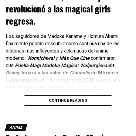
revolucionó a las magical girls
Takaomi Kanasaki regresa como director jefe, mientras
regresa.
que Manabu Kurihara se incorpora como director. La
producción de animación pasa al estudio ENGI. L
Los seguidores de Madoka Kaname y Homura Akemi
Las temporadas anteriores estuvieron a cargo de Studio
finalmente podrán descubrir cómo continúa una de las
DEEN (temporadas 1 y 2), Drive (temporada 3) y J.C. Staff
historias más influyentes y aclamadas del anime
(la película).
moderno;
Konnichiwa!
y
Más Que Cine
confirmaron
que
Puella Magi Madoka Magica: Walpurgisnacht
El regreso de KonoSuba
Rising
llegará a las salas de
Cinépolis
de México y
Latinoamérica el 1 de octubre de 2026
, apenas unas
Makoto Uezu supervisa nuevamente los guiones de la
semanas después de su estreno en Japón.
serie. Koichi Kikuta regresa como diseñador de
personajes, Yoshikazu Iwanami vuelve como director de
CONTINUE READING
sonido y Masato Kōda continúa componiendo la música.
El elenco principal también regresa, manteniendo las
voces familiares que los fans han llegado a amar.
ANIME