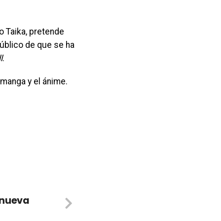
o Taika, pretende
público de que se ha
l
.
 manga y el ánime.
 nueva