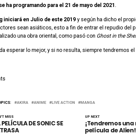
se ha programando para el 21 de mayo del 2021
.
g iniciará en Julio de este 2019
y según ha dicho el propi
ctores sean asiáticos, esto a fin de entrar el repudio del 
alizado una obra oriental, como pasó con
Ghost in the Shel
a esperar lo mejor, y si no resulta, siempre tendremos el
ts
OPICS:
AKIRA
ANIME
LIVE ACTION
MANGA
'T MISS
UP NEXT
 PELÍCULA DE SONIC SE
¡Tendremos una
ETRASA
película de Alien!