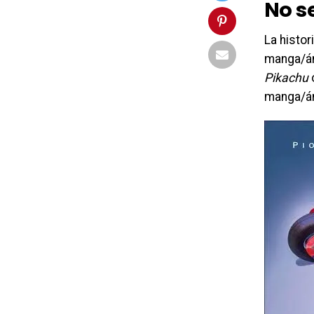
No s
La histor
manga/án
Pikachu
manga/án