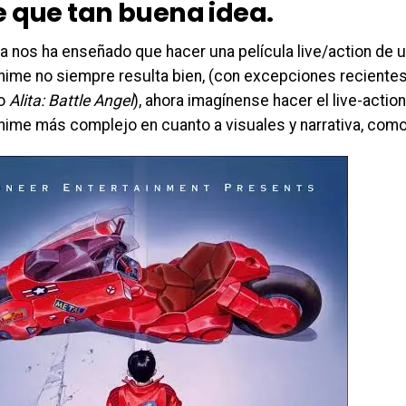
e que tan buena idea.
ia nos ha enseñado que hacer una película live/action de 
ime no siempre resulta bien, (con excepciones recient
o
Alita: Battle Angel
), ahora imagínense hacer el live-actio
ime más complejo en cuanto a visuales y narrativa, com