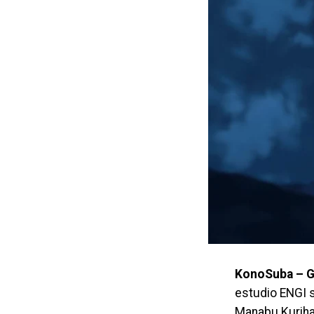
KonoSuba – Go
estudio ENGI s
Manabu Kuriha