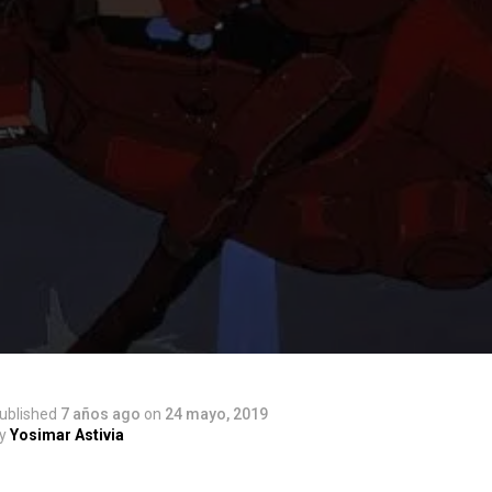
ublished
7 años ago
on
24 mayo, 2019
y
Yosimar Astivia