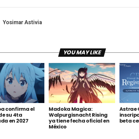
Yosimar Astivia
YOU MAY LIKE
a confirma el
Madoka Magica:
Astrae 
de su 4ta
Walpurgisnacht Rising
inscrip
da en 2027
ya tiene fecha oficial en
beta c
México