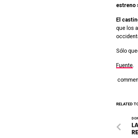
estreno 
El castin
que los a
occident
Sólo qued
Fuente
.
commen
RELATED T
DON
LA
R