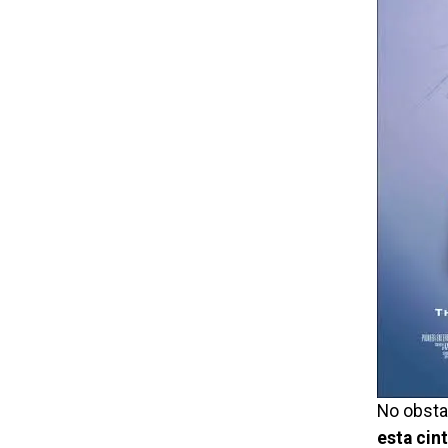
No obsta
esta cin