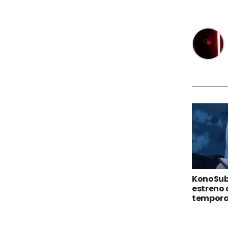
KonoSub
estreno 
tempora