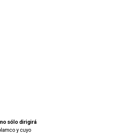
no sólo dirigirá
olamco y cuyo