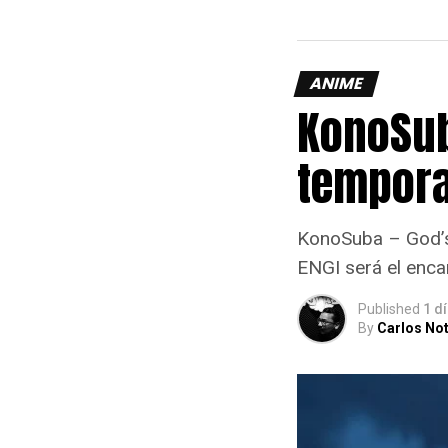
ANIME
KonoSub
tempora
KonoSuba – God’s 
ENGI será el enca
Published
1 d
By
Carlos Not