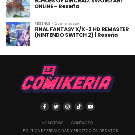
ECHOES OF AINCRAD: SWORD ART
ONLINE – Reseña
RESEÑAS
2 semanas ago
FINAL FANTASY X/X-2 HD REMASTER
(NINTENDO SWITCH 2) | Reseña
NOSOTROS
CONTACTO
POLÍTICA DE PRIVACIDAD Y PROTECCIÓN DE DATOS