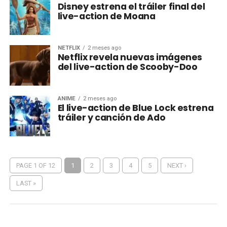
Disney estrena el tráiler final del
live-action de Moana
NETFLIX
2 meses ago
Netflix revela nuevas imágenes
del live-action de Scooby-Doo
ANIME
2 meses ago
El live-action de Blue Lock estrena
tráiler y canción de Ado
PAGE 1 OF 12
1
2
3
4
5
NEXT ›
LAST »