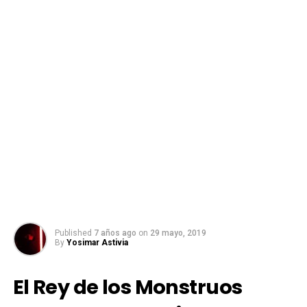
Published
7 años ago
on
29 mayo, 2019
By
Yosimar Astivia
El Rey de los Monstruos