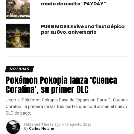
modo de asalto “PAYDAY”
Los detalles de este evento aún están por revelarse, pero
sin duda lo sabremos muy pronto ya que
Godzilla: King of
the Monsters
se estrena este 31 de mayo.
PUBG MOBILE vive una fiesta épica
por su 8vo. aniversario
Recuerden que
PUBG MOBILE
puede ser descargado a
través de la
App Store
o
Google Play,
dependiendo el
sistema operativo de su
smartphone
.
comments
NOTICIAS
Pokémon Pokopia lanza ‘Cuenca
Coralina’, su primer DLC
RELATED TOPICS:
GODZILLA 2
GODZILLA KING OF MONSTERS
PUBG
PUBG MOBILE
Llegó el Pokémon Pokopia Pase de Expansion-Parte 1: Cuenca
UP NEXT
Coralina, la primera de las tres partes que conforman el nuevo
ESTOS SON LLS GRANDIOSOS JUEGOS
DLC de pago,
GRATUITOS DE JUNIO PARA LOS SUSCRIPTORES
DE PLAYSTATION PLUS
Published
3 horas ago
on
6 agosto, 2026
By
Carlos Notario