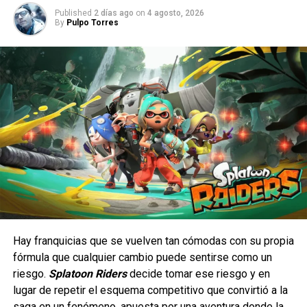
Published
2 días ago
on
4 agosto, 2026
By
Pulpo Torres
Hay franquicias que se vuelven tan cómodas con su propia
fórmula que cualquier cambio puede sentirse como un
riesgo.
Splatoon Riders
decide tomar ese riesgo y en
lugar de repetir el esquema competitivo que convirtió a la
saga en un fenómeno, apuesta por una aventura donde la