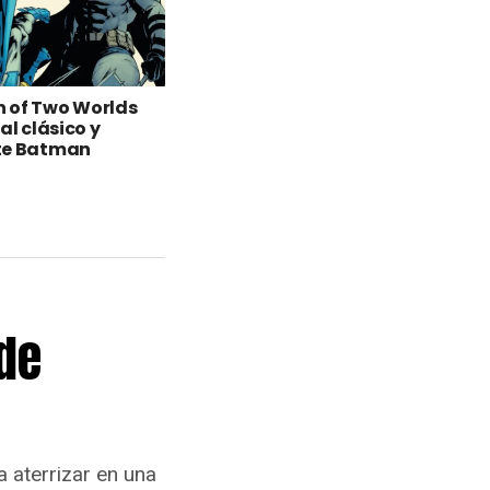
 of Two Worlds
al clásico y
te Batman
de
a aterrizar en una