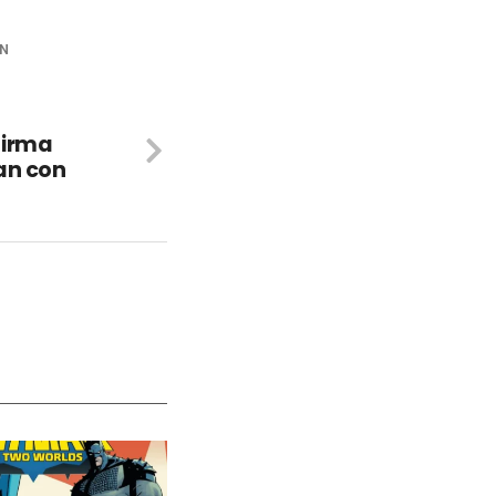
ON
firma
an con