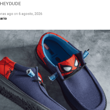
n HEYDUDE
oras ago
on
6 agosto, 2026
ario