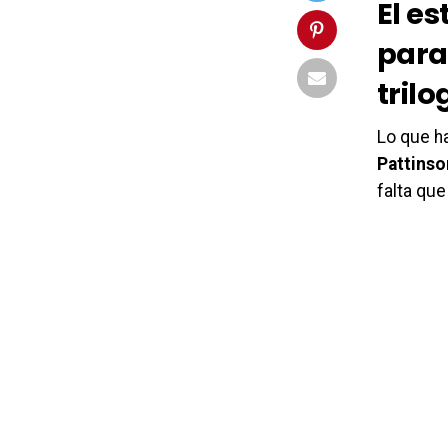
El e
para
trilo
Lo que h
Pattinso
falta que