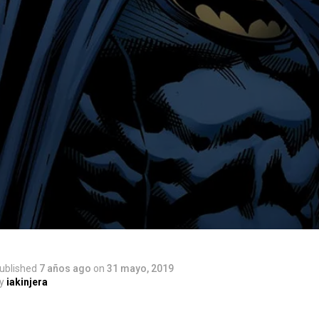
ublished
7 años ago
on
31 mayo, 2019
y
iakinjera