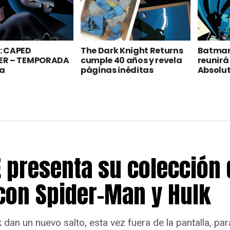
 CAPED
The Dark Knight Returns
Batman
ER – TEMPORADA
cumple 40 años y revela
reunirá 
ña
páginas inéditas
Absolu
 presenta su colección 
con Spider-Man y Hulk
dan un nuevo salto, esta vez fuera de la pantalla, par