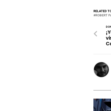
RELATED T
ROBERT P
DON
¡
vi
C