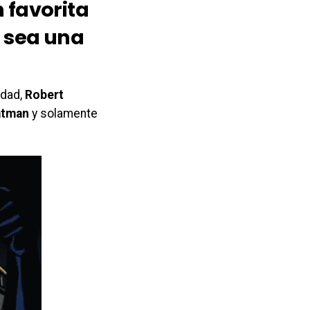
 favorita
e sea una
rdad,
Robert
atman
y solamente