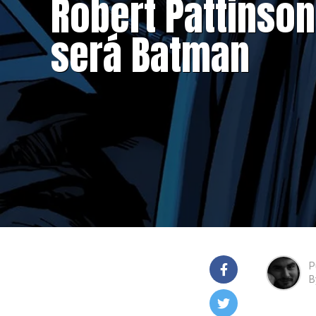
Robert Pattinson
será Batman
P
B