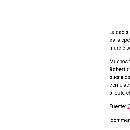
La decisi
es la opc
murciélag
Muchos f
Robert
c
buena op
como acto
si esta e
Fuente:
commen