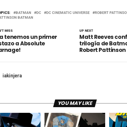
OPICS:
BATMAN
DC
DC CINEMATIC UNIVERSE
ROBERT PATTINS
ATTINSON BATMAN
'T MISS
UP NEXT
Ya tenemos un primer
Matt Reeves con
stazo a Absolute
trilogía de Batm
arnage!
Robert Pattinson
iakinjera
YOU MAY LIKE