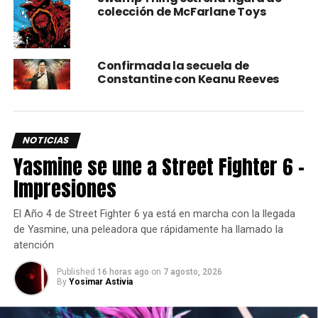
colección de McFarlane Toys
Es una triste noticia ya que
Swamp
thing
parecía tener
todo para triunfar y nos hubiera encantado saber hasta
donde pudo haber llegado, nos quedaremos con las ganas
de verlo junto a
Constantine
.
Confirmada la secuela de
Constantine con Keanu Reeves
Swamp
thing
es transmitido a través del servicio
DC
Universe
y estrena un episodio cada viernes.
NOTICIAS
Yasmine se une a Street Fighter 6 –
comments
Impresiones
El Año 4 de Street Fighter 6 ya está en marcha con la llegada
RELATED TOPICS:
CONSTANTINE
DC UNIVERSE
SWAMP THING
de Yasmine, una peleadora que rápidamente ha llamado la
atención
UP NEXT
De Havoc a Flash, Lucas Till podría ser el
Published
16 horas ago
on
7 agosto, 2026
nuevo Barry Allen
By
Yosimar Astivia
DON'T MISS