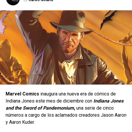
Una peleadora de presión constante.
Yasmine está diseñada para quienes disfrutan de un
estilo de juego ofensivo;
se trata de un personaje de
tipo
rushdown
, cuyo objetivo es mantenerse cerca del
rival para presionarlo de manera constante y obligarlo a
Marvel Comics
inaugura una nueva era de cómics de
cometer errores. Su estilo de combate está inspirado en
Indiana Jones este mes de diciembre con
Indiana Jones
el
Eskrima
, un arte marcial filipino, e incorpora el uso de
and the Sword of Pandemonium
,
una serie de cinco
un
karambit
, además de una gran movilidad, ataques
números a cargo de los aclamados creadores Jason Aaron
rápidos y múltiples opciones para extender combos.
y Aaron Kuder.