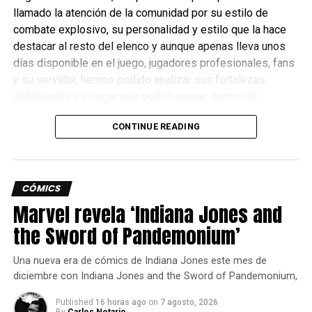
llamado la atención de la comunidad por su estilo de
combate explosivo, su personalidad y estilo que la hace
destacar al resto del elenco y aunque apenas lleva unos
días disponible en el juego, jugadores profesionales, fans
y su servidor, hemos podido analizar sus fortalezas,
debilidades y el lugar que podría ocupar dentro del
competitivo y aquí les cuento el cómo se siente esta
CONTINUE READING
nueva peleadora.
CÓMICS
Marvel revela ‘Indiana Jones and
the Sword of Pandemonium’
Una nueva era de cómics de Indiana Jones este mes de
diciembre con Indiana Jones and the Sword of Pandemonium,
Published
16 horas ago
on
7 agosto, 2026
By
Carlos Notario