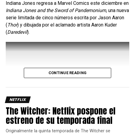
Indiana Jones regresa a Marvel Comics este diciembre en
Indiana Jones and the Sword of Pandemonium
, una nueva
serie limitada de cinco números escrita por Jason Aaron
(
Thor
) y dibujada por el aclamado artista Aaron Kuder
(
Daredevil
).
CONTINUE READING
Uno de los aspectos más interesantes de su kit es el
Bayani Mode
, una mecánica que potencia varios de sus
movimientos y le permite acceder a rutas de combo más
largas y con mayor daño, así que administrar
NETFLIX
correctamente este recurso es clave para sacar el máximo
The Witcher: Netflix pospone el
provecho del personaje ya que requiere de dos barras de
estreno de su temporada final
energía.
Originalmente la quinta temporada de The Witcher se