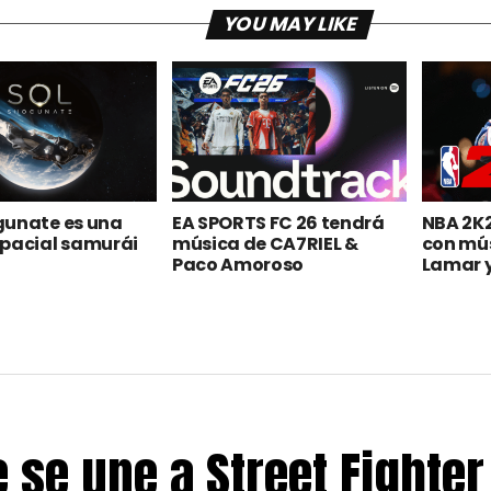
YOU MAY LIKE
gunate es una
EA SPORTS FC 26 tendrá
NBA 2K2
spacial samurái
música de CA7RIEL &
con mús
Paco Amoroso
Lamar 
se une a Street Fighter 