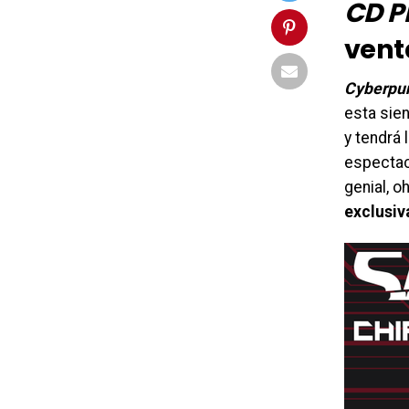
CD P
vent
Cyberpu
esta sie
y tendrá
espectac
genial, o
exclusiv