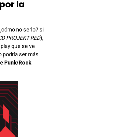
por la
¿cómo no serlo? si
CD PROJEKT RED
),
eplay que se ve
o podría ser más
 de Punk/Rock