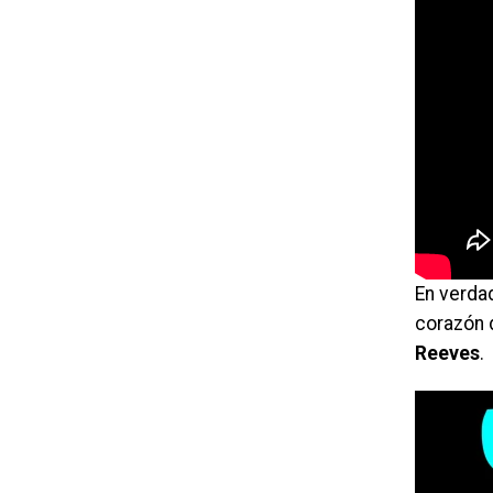
En verd
corazón 
Reeves
.