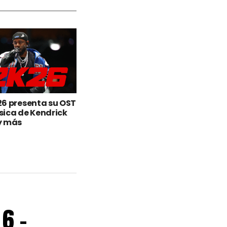
6 presenta su OST
ica de Kendrick
y más
6 –