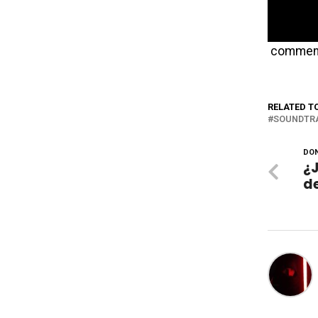
commen
RELATED T
SOUNDTR
DON
¿J
de