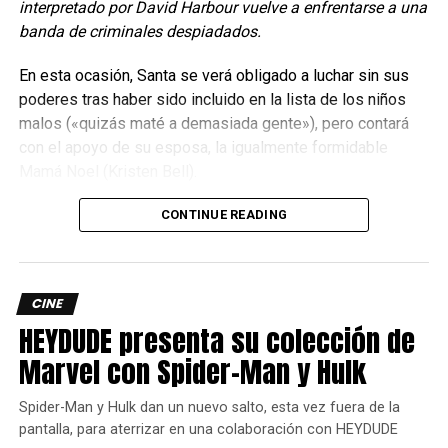
interpretado por David Harbour vuelve a enfrentarse a una
banda de criminales despiadados.
En esta ocasión, Santa se verá obligado a luchar sin sus
poderes tras haber sido incluido en la lista de los niños
malos («quizás maté a demasiada gente»), pero contará
con el apoyo de su esposa, la igualmente formidable
Mamá Noel (Kristen Bell).
CONTINUE READING
CINE
HEYDUDE presenta su colección de
Marvel con Spider-Man y Hulk
Su conexión con la fuerza le ayudó a estar en contacto con
el fantasma de su esposo, el cual le ayudó a buscar al jedi
Spider-Man y Hulk dan un nuevo salto, esta vez fuera de la
Thon
que fue su maestro. Nomi también pasó a la historia
pantalla, para aterrizar en una colaboración con HEYDUDE
al formar parte de la última gran batalla contra el Imperio