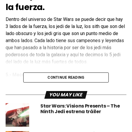
la fuerza.
Dentro del universo de Star Wars se puede decir que hay
3 lados de la fuerza, los jedi de la luz, los sith que son del
lado obscuro y los jedi gris que son un punto medio de
ambos lados. Cada lado tiene sus campeones y leyendas
que han pasado a la historia por ser de los jedi más
poderosos de toda la galaxia y aquí te decimos lo 5 jedi
del lado de la luz más fuertes de todos.
5.- Mace Windu
CONTINUE READING
El considero segundo mejor espadachín de la Orden Jedi
YOU MAY LIKE
en los últimos días de la
República
, Windu es digno de
pasar a esta lista al ser el creador de la séptima forma de
Star Wars: Visions Presents – The
combate con sable de luz y que es considerada una de las
Ninth Jedi estrena tráiler
más difíciles de hacer porque tiene cierto contacto con el
lado obscuro.