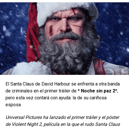
Una leyenda entre los Jedi,
Nomi
participó en la guerra
contra el Imperio Sith (evento que pasa muchos años
antes de lo que vemos en las películas) y fue ahí donde
fue una pieza clave para poder derrotar a los
Sith
. Durante
cada combate que ganaba su fama también aumentaba y
se ganó el título de la Dama Jedi.
El Santa Claus de David Harbour se enfrenta a otra banda
de criminales en el primer tráiler de
* Noche sin paz 2*
,
pero esta vez contará con ayuda: la de su cariñosa
esposa.
Universal Pictures ha lanzado el primer tráiler y el póster
de Violent Night 2, película en la que el rudo Santa Claus