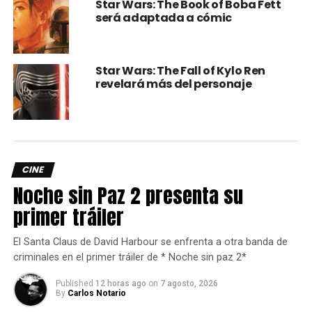
Star Wars: The Book of Boba Fett
Aparte de todo esto el aprendiz de
Yoda
con su gran
será adaptada a cómic
dominio y conexión con la fuerza tenía una habilidad única
que le permitía ver “puntos de ruptura” los cuales le
permiten ver conexiones entre planetas, personas, etc, y
Star Wars: The Fall of Kylo Ren
lo podía usar para evitar catástrofes, ganas batallas etc. Y
revelará más del personaje
si todo esto fuera poco, una vez derrotó él solo a un
ejercito droide.
CINE
Noche sin Paz 2 presenta su
primer tráiler
El Santa Claus de David Harbour se enfrenta a otra banda de
criminales en el primer tráiler de * Noche sin paz 2*
Published
12 horas ago
on
7 agosto, 2026
By
Carlos Notario
4.- Nomi Sunrider