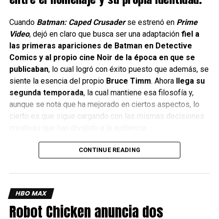
Aunque no se ha revelado una fecha exacta, el medio
afirma con seguridad que la ventana de lanzamiento se ha
Cuando
Batman: Caped Crusader
se estrenó en
Prime
Miembro de la cultura Geek / curador de contenido para redes
sociales #BornToBeGeek
desplazado más allá de
la fecha prevista anteriormente
Video
, dejó en claro que busca ser una adaptación
fiel a
para 2026.
las primeras apariciones de Batman en Detective
Comics y al propio cine Noir de la época en que se
La noticia resulta algo sorprendente.
publicaban
, lo cual logró con éxito puesto que además, se
siente la esencia del propio
Bruce Timm
. Ahora
llega su
El adiós de The Witcher
segunda temporada
, la cual mantiene esa filosofía y,
aunque se nota que ha mejorado en ciertos aspectos, lo
La producción de la temporada final concluyó en
cierto es que sigue cargando con las mismas decisiones
septiembre de 2025, lo que llevó a muchos a suponer que
creativas que han dividido a la audiencia.
un estreno en otoño de 2026 era probable, especialmente
tras el lanzamiento de la cuarta temporada en octubre de
CONTINUE READING
2025.
Una vez finalizado el rodaje, un periodo de postproducción
de aproximadamente un año parecía un plazo realista.
HBO MAX
Robot Chicken anuncia dos
Hasta el momento, Netflix no se ha pronunciado sobre