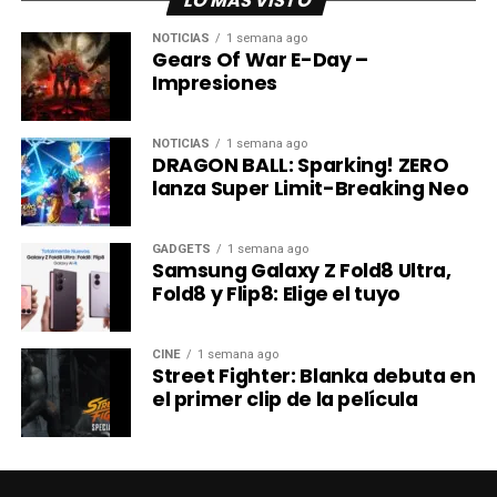
LO MÁS VISTO
NOTICIAS
1 semana ago
Gears Of War E-Day –
Visualmente,
Caped Crusader
sigue teniendo una estética
Impresiones
antaña, lo que impregna a la serie con un toque elegante
que la distingue de otras series de Batman o de
NOTICIAS
1 semana ago
superhéroes. Además la Gotham inspirada en los años
DRAGON BALL: Sparking! ZERO
lanza Super Limit-Breaking Neo
cuarenta conecta de inmediato con los fans de
Batman La
Serie Animada
,
transmitiendo esa identidad visual tipo
cine noir que Bruce Timm siempre ha buscado
GADGETS
1 semana ago
entregar
.
Samsung Galaxy Z Fold8 Ultra,
Fold8 y Flip8: Elige el tuyo
Una animación que sigue dividiendo
opiniones.
CINE
1 semana ago
Street Fighter: Blanka debuta en
el primer clip de la película
Sin embargo, donde la serie continúa generando opiniones
encontradas es en su animación; aunque no existe ninguna
declaración oficial que indique que la limitada fluidez
responda a problemas de presupuesto o producción,