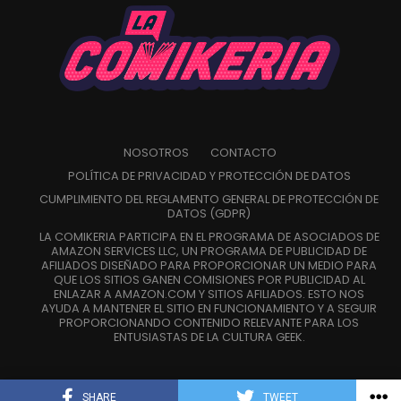
tampoco se ha confirmado que el aspecto
Como parte de la celebración por los 25 años de [adult
“acartonado” sea una decisión deliberada para imitar
swim], el primer especial, Robot Chicken Adult Swim
una animación de bajo número de fotogramas de la
Special.
propia época de los 1940´s
. Pero
lo cierto es que
muchas escenas presentan movimientos mínimos,
Reunirá a personajes icónicos de series como Smiling
escasas animaciones secundarias y secuencias de
Friends y Aqua Teen Hunger Force en una sátira
acción menos dinámicas que las de otras
NOSOTROS
CONTACTO
ambientada a bordo de un crucero.
producciones actuales.
POLÍTICA DE PRIVACIDAD Y PROTECCIÓN DE DATOS
Dando continuidad a más de dos décadas de historia de
CUMPLIMIENTO DEL REGLAMENTO GENERAL DE PROTECCIÓN DE
DATOS (GDPR)
Robot Chicken, el segundo especial estará dedicado a los
LA COMIKERIA PARTICIPA EN EL PROGRAMA DE ASOCIADOS DE
personajes más emblemáticos de Cartoon Network.
AMAZON SERVICES LLC, UN PROGRAMA DE PUBLICIDAD DE
AFILIADOS DISEÑADO PARA PROPORCIONAR UN MEDIO PARA
Y celebrará el 35.º aniversario del canal que dio origen a
QUE LOS SITIOS GANEN COMISIONES POR PUBLICIDAD AL
ENLAZAR A AMAZON.COM Y SITIOS AFILIADOS. ESTO NOS
algunas de las animaciones más queridas por varias
AYUDA A MANTENER EL SITIO EN FUNCIONAMIENTO Y A SEGUIR
generaciones.
PROPORCIONANDO CONTENIDO RELEVANTE PARA LOS
ENTUSIASTAS DE LA CULTURA GEEK.
Actualmente, el episodio se encuentra en producción.
SHARE
TWEET