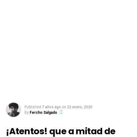
Published
7 años ago
on
22 enero, 2020
By
Fercho Salgado
¡Atentos! que a mitad de